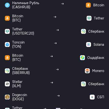
Наличные Рубль
Bitcoin
(CASHRUB)
Bitcoin
Tether
(BTC)
Tether
Сбербанк
(USDTERC20)
Toncoin
Solana
(TON)
Bitcoin
Ощадбанк
(BTC)
Сбербанк
Monero
(SBERRUB)
Stellar
Сбербанк
(XLM)
Dogecoin
СБП
(DOGE)
Tether