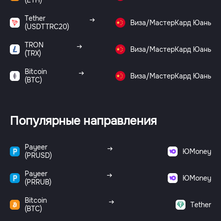
(ETH)
Tether
Виза/МастерКард Юань
(USDTTRC20)
TRON
Виза/МастерКард Юань
(TRX)
Bitcoin
Виза/МастерКард Юань
(BTC)
Популярные направления
Payeer
ЮMoney
(PRUSD)
Payeer
ЮMoney
(PRRUB)
Bitcoin
Tether
(BTC)