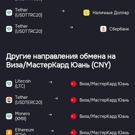
Tether
Наличные Доллар
(USDTTRC20)
Tether
Сбербанк
(USDTTRC20)
Другие направления обмена на
Виза/МастерКард Юань (CNY)
Litecoin
Виза/МастерКард Юань
(LTC)
Tether
Виза/МастерКард Юань
(USDTERC20)
Monero
Виза/МастерКард Юань
(XMR)
Ethereum
Виза/МастерКард Юань