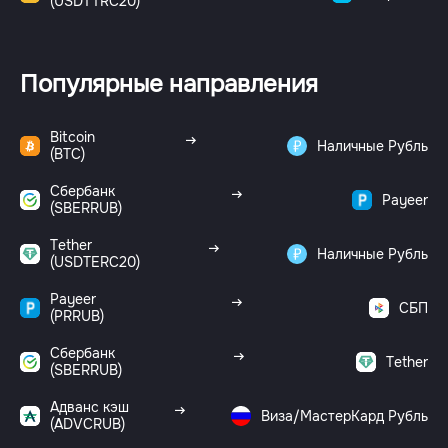
(USDTTRC20)
Популярные направления
Bitcoin
Наличные Рубль
(BTC)
Сбербанк
Payeer
(SBERRUB)
Tether
Наличные Рубль
(USDTERC20)
Payeer
СБП
(PRRUB)
Сбербанк
Tether
(SBERRUB)
Адванс кэш
Виза/МастерКард Рубль
(ADVCRUB)