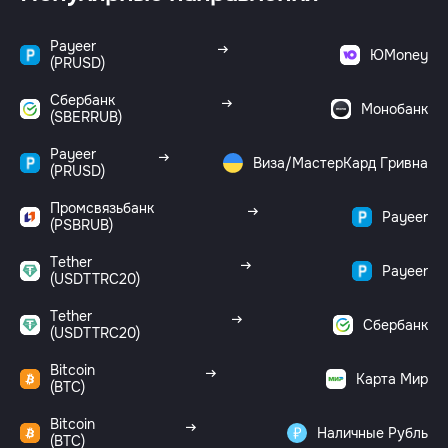
Payeer
ЮMoney
(PRUSD)
Сбербанк
Монобанк
(SBERRUB)
Payeer
Виза/МастерКард Гривна
(PRUSD)
Промсвязьбанк
Payeer
(PSBRUB)
Tether
Payeer
(USDTTRC20)
Tether
Сбербанк
(USDTTRC20)
Bitcoin
Карта Мир
(BTC)
Bitcoin
Наличные Рубль
(BTC)