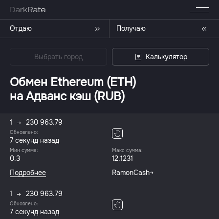
Отдаю
Получаю
Выбрать город
Калькулятор
Обмен Ethereum (ETH)
на Адванс кэш (RUB)
1
230 963.79
Обновлено:
7 секунд назад
Мин сумма:
Макс сумма:
0.3
12.1231
Подробнее
RamonCash
1
230 963.79
Обновлено:
7 секунд назад