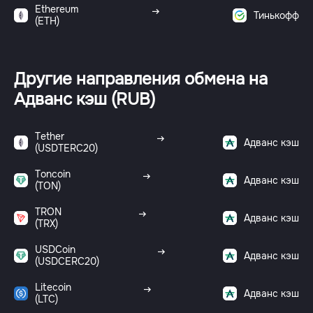
Ethereum
Тинькофф
(ETH)
Другие направления обмена на
Адванс кэш (RUB)
Tether
Адванс кэш
(USDTERC20)
Toncoin
Адванс кэш
(TON)
TRON
Адванс кэш
(TRX)
USDCoin
Адванс кэш
(USDCERC20)
Litecoin
Адванс кэш
(LTC)