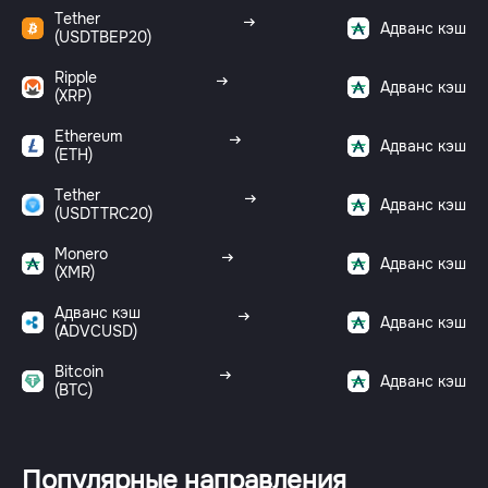
Tether
Адванс кэш
(USDTBEP20)
Ripple
Адванс кэш
(XRP)
Ethereum
Адванс кэш
(ETH)
Tether
Адванс кэш
(USDTTRC20)
Monero
Адванс кэш
(XMR)
Адванс кэш
Адванс кэш
(ADVCUSD)
Bitcoin
Адванс кэш
(BTC)
Популярные направления