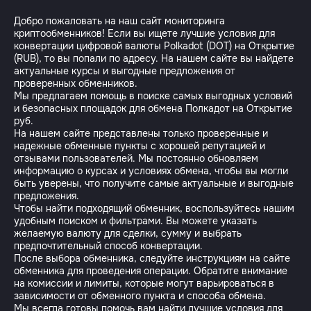
Добро пожаловать на наш сайт мониторинга
криптообменников! Если вы ищете лучшие условия для
конвертации цифровой валюты Polkadot (DOT) на Открытие
(RUB), то вы попали по адресу. На нашем сайте вы найдете
актуальные курсы и выгодные предложения от
проверенных обменников.
Мы предлагаем помощь в поиске самых выгодных условий
и безопасных площадок для обмена Полкадот на Открытие
руб.
На нашем сайте представлены только проверенные и
надежные обменные пункты с хорошей репутацией и
отзывами пользователей. Мы постоянно обновляем
информацию о курсах и условиях обмена, чтобы вы могли
быть уверены, что получите самые актуальные и выгодные
предложения.
Чтобы найти подходящий обменник, воспользуйтесь нашим
удобным поиском и фильтрами. Вы можете указать
желаемую валюту для сделки, сумму и выбрать
предпочтительный способ конвертации.
После выбора обменника, следуйте инструкциям на сайте
обменника для проведения операции. Обратите внимание
на комиссии и лимиты, которые могут варьироваться в
зависимости от обменного пункта и способа обмена.
Мы всегда готовы помочь вам найти лучшие условия для