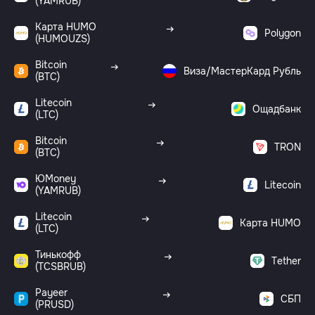
(YAMRUB)
Карта HUMO
Polygon
(HUMOUZS)
Bitcoin
Виза/МастерКард Рубль
(BTC)
Litecoin
Ощадбанк
(LTC)
Bitcoin
TRON
(BTC)
ЮMoney
Litecoin
(YAMRUB)
Litecoin
Карта HUMO
(LTC)
Тинькофф
Tether
(TCSBRUB)
Payeer
СБП
(PRUSD)