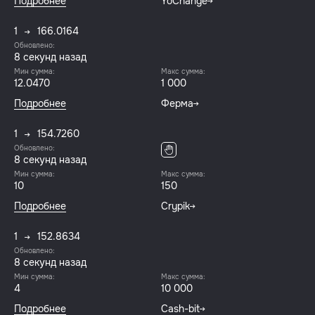
Подробнее
YoChange
1
166.0164
Обновлено:
9 секунд назад
Мин сумма:
Макс сумма:
12.0470
1 000
Подробнее
Ферма
1
154.7260
Обновлено:
9 секунд назад
Мин сумма:
Макс сумма:
10
150
Подробнее
Crypik
1
152.8634
Обновлено:
9 секунд назад
Мин сумма:
Макс сумма:
4
10 000
Подробнее
Cash-bit