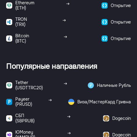
Ethereum
Открытие
(ETH)
TRON
Открытие
(TRX)
Bitcoin
Открытие
(BTC)
Популярные направления
Tether
Наличные Рубль
(USDTTRC20)
Payeer
Виза/МастерКард Гривна
(PRUSD)
СБП
Dogecoin
(SBPRUB)
ЮMoney
Dogecoin