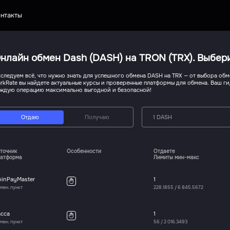
нтакты
нлайн обмен Dash (DASH) на TRON (TRX). Выбер
следуем всё, что нужно знать для успешного обмена DASH на TRX — от выбора обм
rkRate вы найдете актуальные курсы и проверенные платформы для обмена. Ваш г
ждую операцию максимально выгодной и безопасной!
Отдаю
Получаю
1 DASH
точник
Особенности
Отдаете
атформа
Лимиты мин-макс
oinPayMaster
1
мен. пункт
228.1855
/
6 845.5672
асса
1
мен. пункт
56
/
2 016.3493