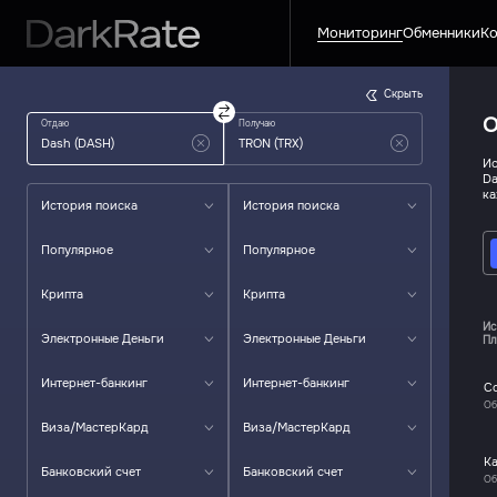
Мониторинг
Обменники
Ко
Скрыть
О
Отдаю
Получаю
Ис
Da
ка
История поиска
История поиска
Популярное
Популярное
Крипта
Крипта
Ис
Электронные Деньги
Электронные Деньги
Пл
Интернет-банкинг
Интернет-банкинг
C
Об
Виза/МастерКард
Виза/МастерКард
К
Банковский счет
Банковский счет
Об