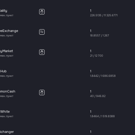
tality
1
мен. пункт
226.5135
/
11 325.6771
eeExchange
1
мен. пункт
18.8557
/
1 267
ayMarket
1
мен. пункт
21
/
12 700
xHub
1
мен. пункт
1.8442
/
1 686.6858
amonCash
1
мен. пункт
40
/
946.82
xWhite
1
мен. пункт
1.8464
/
1 519.8388
Achanger
1