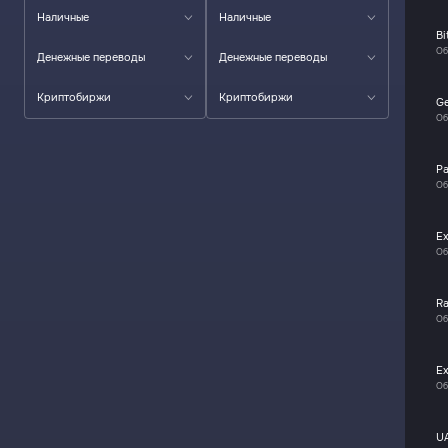
Наличные
Наличные
Bi
Об
Денежные переводы
Денежные переводы
Криптобиржи
Криптобиржи
G
Об
P
Об
E
Об
R
Об
E
Об
U