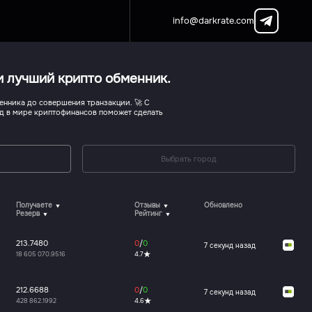
info@darkrate.com
и лучший крипто обменник.
енника до совершения транзакции. 🚀 С
ид в мире криптофинансов поможет сделать
Выбрать город
Получаете
Отзывы
Обновлено
Резерв
Рейтинг
213.7480
0
/
0
7 секунд назад
18 605 070.9516
4.7
212.6688
0
/
0
7 секунд назад
428 862.1992
4.6