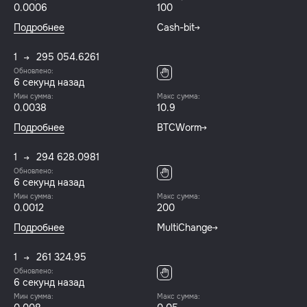
0.0006
100
Подробнее
Cash-bit
1
295 054.6261
Обновлено:
7 секунд назад
Мин сумма:
Макс сумма:
0.0038
10.9
Подробнее
BTCWorm
1
294 628.0981
Обновлено:
7 секунд назад
Мин сумма:
Макс сумма:
0.0012
200
Подробнее
MultiChange
1
261 324.95
Обновлено:
7 секунд назад
Мин сумма:
Макс сумма: