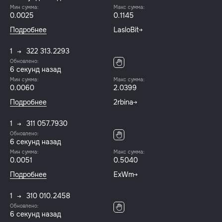
Мин сумма:
Макс сумма:
0.0025
0.1145
Подробнее
LasloBit
1
322 313.2293
Обновлено:
7 секунд назад
Мин сумма:
Макс сумма:
0.0060
2.0399
Подробнее
2rbina
1
311 057.7930
Обновлено:
7 секунд назад
Мин сумма:
Макс сумма:
0.0051
0.5040
Подробнее
ExWm
1
310 010.2458
Обновлено:
7 секунд назад