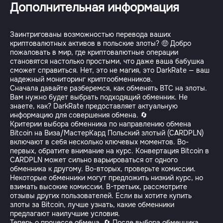
Дополнительная информация
Заинтригованы возможностью перевода ваших
криптовалютных активов в польские злоты? 🤑 Добро
пожаловать в мир, где криптовалютные операции
становятся настолько простыми, что даже ваша бабушка
сможет справиться. Нет, это не магия, это DarkRate — ваш
надежный мониторинг криптообменников.
Сначала давайте разберемся, как обменять BTC на злоты.
Вам нужно будет выбрать подходящий обменник. Не
знаете, как? DarkRate предоставляет актуальную
информацию для совершения обмена. 🔄
Критерии выбора обменника по направлению обмена
Bitcoin на Виза/МастерКард Польский злотый (CARDPLN)
включают в себя несколько ключевых моментов. Во-
первых, обратите внимание на курс. Конвертация Bitcoin в
CARDPLN может сильно варьироваться от одного
обменника к другому. Во-вторых, проверьте комиссии.
Некоторые обменники могут предложить низкий курс, но
взимать высокие комиссии. В-третьих, рассмотрите
отзывы других пользователей. Если вы хотите купить
злоты за Bitcoin, лучше узнать, какие обменники
предлагают наилучшие условия.
Теперь о процессе обмена. 🔄 После выбора обменника,