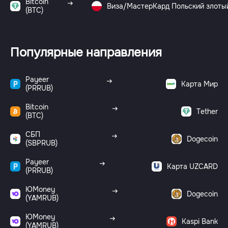
Bitcoin
Виза/МастерКард Польский злоты
(BTC)
Популярные направления
Payeer
Карта Мир
(PRRUB)
Bitcoin
Tether
(BTC)
СБП
Dogecoin
(SBPRUB)
Payeer
Карта UZCARD
(PRRUB)
ЮMoney
Dogecoin
(YAMRUB)
ЮMoney
Kaspi Bank
(YAMRUB)