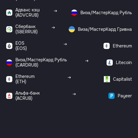
Адванс кэш
Виза/МастерКард Рубль
(ADVCRUB)
Сбербанк
Виза/МастерКард Гривна
(SBERRUB)
EOS
Ethereum
(EOS)
Виза/МастерКард Рубль
Litecoin
(CARDRUB)
Ethereum
Capitalist
(ETH)
Альфа-банк
Payeer
(ACRUB)