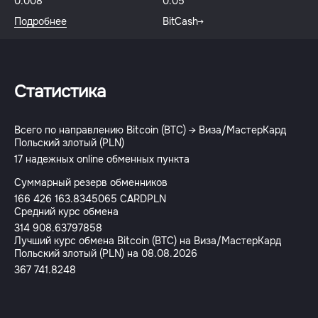
0.008
0.05
Подробнее
BitCash
Статистика
Всего по направлению Bitcoin (BTC) → Виза/МастерКард
Польский злотый (PLN)
17 надежных online обменных пункта
Суммарный резерв обменников
166 426 163.8345065 CARDPLN
Средний курс обмена
314 908.63797858
Лучший курс обмена Bitcoin (BTC) на Виза/МастерКард
Польский злотый (PLN) на 08.08.2026
367 741.8248