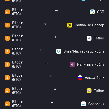
(BTC)
Bitcoin
СБП
(BTC)
Bitcoin
Наличные Доллар
(BTC)
Bitcoin
Tether
(BTC)
Bitcoin
Виза/МастерКард Рубль
(BTC)
Bitcoin
Наличные Рубль
(BTC)
Bitcoin
Альфа-банк
(BTC)
Bitcoin
Tether
(BTC)
Bitcoin
Сбербанк
(BTC)