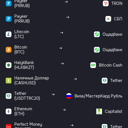
Payeer
TRON
(PRRUB)
Payeer
СБП
(PRRUB)
Litecoin
Ощадбанк
(LTC)
Bitcoin
Ощадбанк
(BTC)
HalykBank
Bitcoin Cash
(HLKBKZT)
Наличные Доллар
Tether
(CASHUSD)
Tether
Виза/МастерКард Рубль
(USDTTRC20)
Ethereum
Capitalist
(ETH)
Perfect Money
Tether