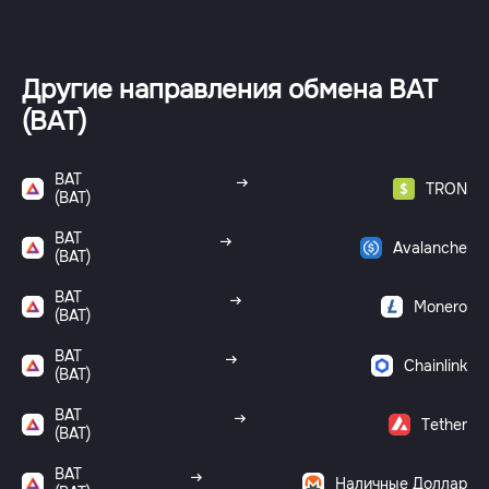
Другие направления обмена BAT
(BAT)
BAT
TRON
(BAT)
BAT
Avalanche
(BAT)
BAT
Monero
(BAT)
BAT
Chainlink
(BAT)
BAT
Tether
(BAT)
BAT
Наличные Доллар