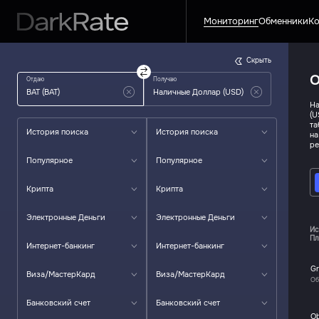
Мониторинг
Обменники
Ко
Скрыть
О
Отдаю
Получаю
На
(U
та
История поиска
История поиска
на
ре
Популярное
Популярное
Крипта
Крипта
Электронные Деньги
Электронные Деньги
Ис
Пл
Интернет-банкинг
Интернет-банкинг
Gr
Виза/МастерКард
Виза/МастерКард
Об
Банковский счет
Банковский счет
O