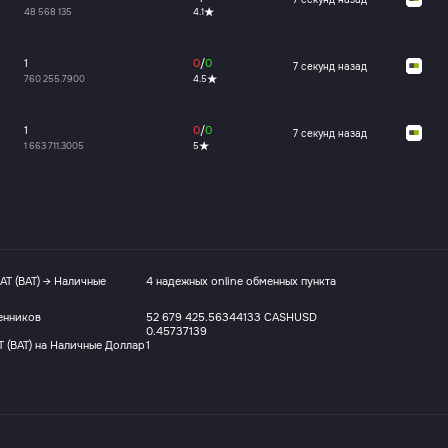
48 568 135
4.1
1
0
/
0
7 секунд назад
760 255.7900
4.5
1
0
/
0
7 секунд назад
1 663 711.3005
5
AT (BAT) → Наличные
4 надежных online обменных пункта
енников
52 679 425.56344133 CASHUSD
0.45737139
 (BAT) на Наличные Доллар
1