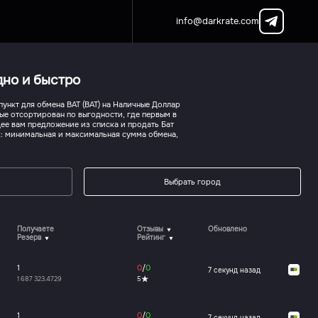
info@darkrate.com
дно и быстро
ункт для обмена BAT (BAT) на Наличные Доллар
ые отсортирован по выгодности, где первым в
ее вам предложение из списка и продать Бат
к: минимальная и максимальная сумма обмена,
Выбрать город
Получаете
Отзывы
Обновлено
Резерв
Рейтинг
1
0
/
0
7 секунд назад
1 687 323.4729
5
1
0
/
0
7 секунд назад