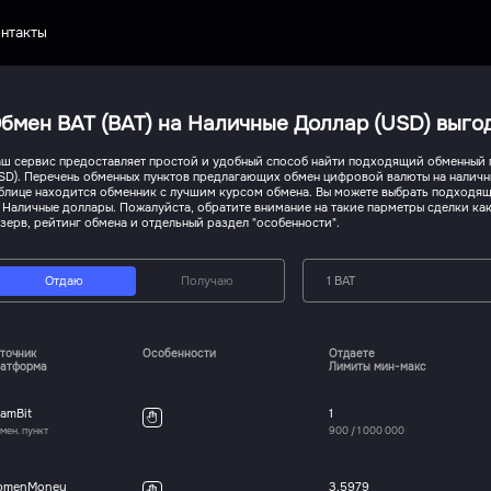
нтакты
бмен BAT (BAT) на Наличные Доллар (USD) выго
ш сервис предоставляет простой и удобный способ найти подходящий обменный п
SD). Перечень обменных пунктов предлагающих обмен цифровой валюты на наличн
блице находится обменник с лучшим курсом обмена. Вы можете выбрать подходящ
 Наличные доллары. Пожалуйста, обратите внимание на такие парметры сделки ка
зерв, рейтинг обмена и отдельный раздел "особенности".
Отдаю
Получаю
1 BAT
точник
Особенности
Отдаете
атформа
Лимиты мин-макс
amBit
1
мен. пункт
900
/
1 000 000
bmenMoney
3.5979