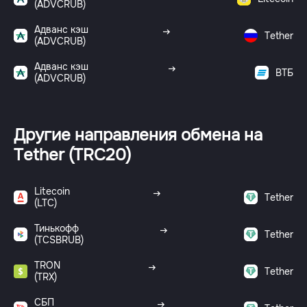
(ADVCRUB)
Адванс кэш
Tether
(ADVCRUB)
Адванс кэш
ВТБ
(ADVCRUB)
Другие направления обмена на
Tether (TRC20)
Litecoin
Tether
(LTC)
Тинькофф
Tether
(TCSBRUB)
TRON
Tether
(TRX)
СБП