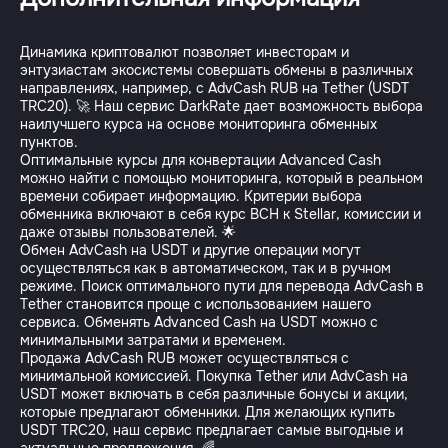
Динамика криптовалют позволяет инвесторам и
энтузиастам экосистемы совершать обмены в различных
направлениях, например, с AdvCash RUB на Tether (USDT
TRC20). 🚀 Наш сервис DarkRate дает возможность выбора
наилучшего курса на основе мониторинга обменных
пунктов.
Оптимальные курсы для конвертации Advanced Cash
можно найти с помощью мониторинга, который в реальном
времени собирает информацию. Критерии выбора
обменника включают в себя курс BCH к Stellar, комиссии и
даже отзывы пользователей. 🌟
Обмен AdvCash на USDT и другие операции могут
осуществляться как в автоматическом, так и в ручном
режиме. Поиск оптимального пути для перевода AdvCash в
Tether становится проще с использованием нашего
сервиса. Обменять Advanced Cash на USDT можно с
минимальными затратами и временем.
Продажа AdvCash RUB может осуществляться с
минимальной комиссией. Покупка Tether или AdvCash на
USDT может включать в себя различные бонусы и акции,
которые предлагают обменники. Для желающих купить
USDT TRC20, наш сервис предлагает самые выгодные и