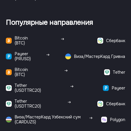
Популярные направления
Bitcoin
Сбербанк
(BTC)
Payeer
Виза/МастерКард Гривна
(PRUSD)
Bitcoin
Tether
(BTC)
Tether
Payeer
(USDTTRC20)
Tether
Сбербанк
(USDTTRC20)
Виза/МастерКард Узбекский сум
Polygon
(CARDUZS)