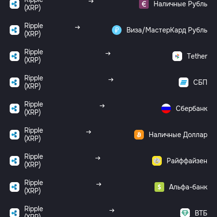
Наличные Рубль
(XRP)
Ripple
Виза/МастерКард Рубль
(XRP)
Ripple
Tether
(XRP)
Ripple
СБП
(XRP)
Ripple
Сбербанк
(XRP)
Ripple
Наличные Доллар
(XRP)
Ripple
Райффайзен
(XRP)
Ripple
Альфа-банк
(XRP)
Ripple
ВТБ