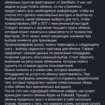
обменных пунктов криптовалют от DarkRate. У нас нет
задачи осуществлять обмены, но мы стремимся
предоставить всю необходимую информацию, чтобы вы
смогли это сделать максимально выгодно и безопасно.
Разберемся, какой обменник выбрать для того, чтобы
конвертировать XRP в DOT с максимальной выгодой.
Следует начинать с изучения текущего курса обмена,
который может меняться в зависимости от множества
факторов. Этот нюанс имеет решающее значение при
выборе момента для транзакции.
Проанализировав рынок, можно переходить к следующему
шагу - выбору надежного партнера для обмена. Сервис
предлагает свежие данные по различным площадкам,
позволяя сделать обоснованный выбор. Стоит обратить
внимание на репутацию обменника, которую можно
оценить по отзывам других пользователей.
Важно помнить и о комиссиях, которые взимаются
площадками за услуги по обмену криптовалюты. При
выборе платформы рекомендуется отдавать предпочтение
тем, которые предлагают низкие комиссионные сборы,
чтобы обмен был максимально выгодным.
После того как подходящий обменник найден, наступает
время для самого обмена Ripple на Polkadot. Процесс
обмена предельно прост и включает в себя несколько
этапов. Начните с того, что укажите сумму, которую хотите