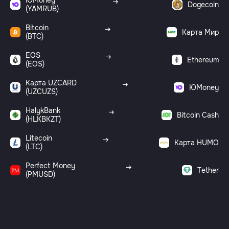
ЮMoney
Dogecoin
(YAMRUB)
Bitcoin
Карта Мир
(BTC)
EOS
Ethereum
(EOS)
Карта UZCARD
ЮMoney
(UZCUZS)
HalykBank
Bitcoin Cash
(HLKBKZT)
Litecoin
Карта HUMO
(LTC)
Perfect Money
Tether
(PMUSD)