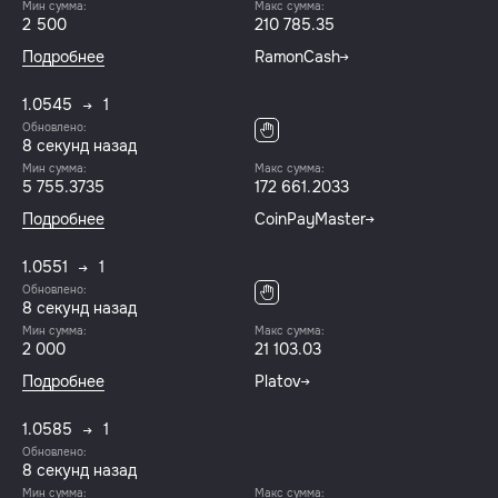
Мин сумма:
Макс сумма:
2 500
210 785.35
Подробнее
RamonCash
1.0545
1
Обновлено:
9 секунд назад
Мин сумма:
Макс сумма:
5 755.3735
172 661.2033
Подробнее
CoinPayMaster
1.0551
1
Обновлено:
9 секунд назад
Мин сумма:
Макс сумма:
2 000
21 103.03
Подробнее
Platov
1.0585
1
Обновлено:
9 секунд назад
Мин сумма:
Макс сумма: