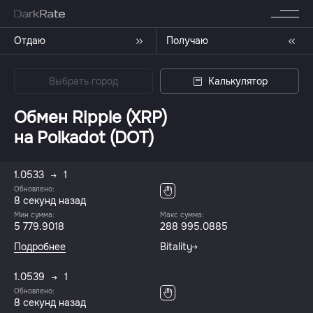
Отдаю
Получаю
Выбрать город
Калькулятор
Обмен Ripple (XRP)
на Polkadot (DOT)
1.0533
1
Обновлено:
9 секунд назад
Мин сумма:
Макс сумма:
5 779.9018
288 995.0885
Подробнее
Bitality
1.0539
1
Обновлено:
9 секунд назад