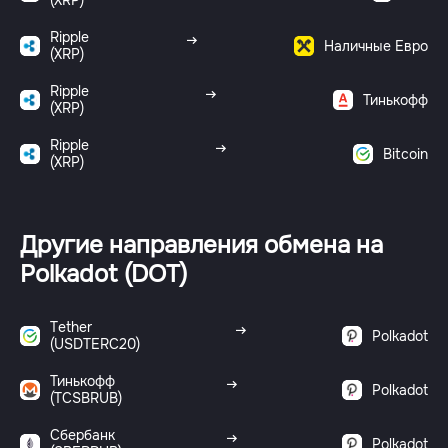
(XRP)
Ripple
Наличные Евро
(XRP)
Ripple
Тинькофф
(XRP)
Ripple
Bitcoin
(XRP)
Другие направления обмена на
Polkadot (DOT)
Tether
Polkadot
(USDTERC20)
Тинькофф
Polkadot
(TCSBRUB)
Сбербанк
Polkadot