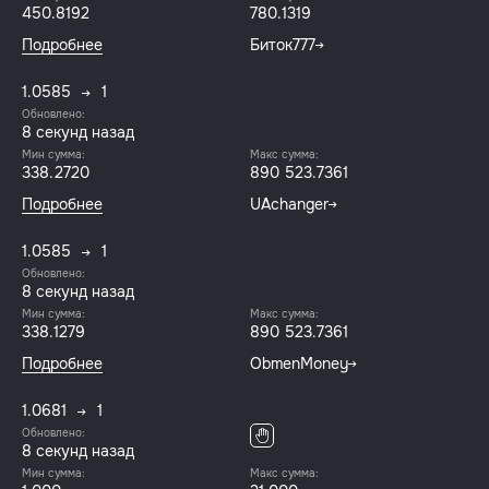
450.8192
780.1319
Подробнее
Биток777
1.0585
1
Обновлено:
9 секунд назад
Мин сумма:
Макс сумма:
338.2720
890 523.7361
Подробнее
UAchanger
1.0585
1
Обновлено:
9 секунд назад
Мин сумма:
Макс сумма:
338.1279
890 523.7361
Подробнее
ObmenMoney
1.0681
1
Обновлено:
9 секунд назад
Мин сумма:
Макс сумма: