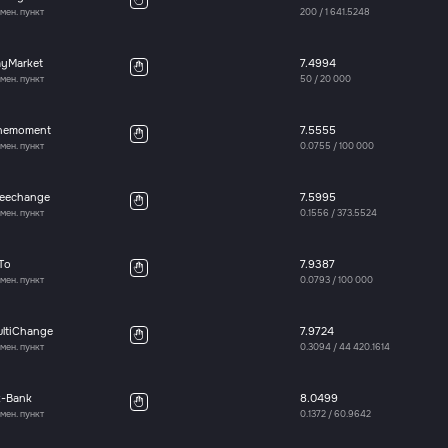
мен. пункт
200
/
1 641.5248
ayMarket
7.4994
мен. пункт
50
/
20 000
nemoment
7.5555
мен. пункт
0.0755
/
100 000
reechange
7.5995
мен. пункт
0.1556
/
373.5524
To
7.9387
мен. пункт
0.0793
/
100 000
ultiChange
7.9724
мен. пункт
0.3094
/
44 420.1614
x-Bank
8.0499
мен. пункт
0.1372
/
60.9642