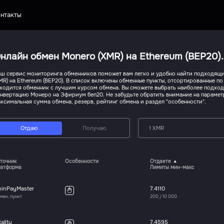
нтакты
нлайн обмен Monero (XMR) на Ethereum (BEP20)
ш сервис мониторинга обменников поможет вам легко и удобно найти подходящи
MR) на Ethereum (BEP20). В список включены обменные пункты, отсортированные по
ходится обменник с лучшим курсом обмена. Вы сможете выбрать наиболее подхо
нвертацию Монеро на Эфириум беп20. Не забудьте обратить внимание на парамет
ксимальная сумма обмена, резерв, рейтинг обмена и раздел "особенности".
Отдаю
Получаю
1 XMR
точник
Особенности
Отдаете
атформа
Лимиты мин-макс
oinPayMaster
7.4110
мен. пункт
200
/
10 000
tality
7.4595