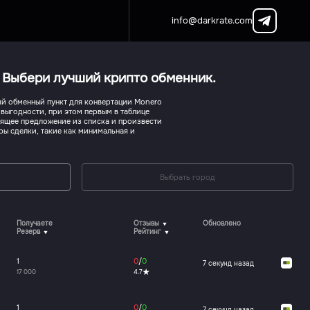
info@darkrate.com
. Выбери лучший крипто обменник.
й обменный пункт для конвертации Monero
 выгодности, при этом первым в таблице
дящее предложение из списка и произвести
ры сделки, такие как минимальная и
Выбрать город
Получаете
Отзывы
Обновлено
Резерв
Рейтинг
1
0
/
0
7 секунд назад
17 000
4.7
1
0
/
0
7 секунд назад