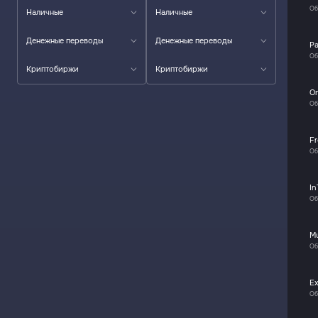
Об
Наличные
Наличные
Денежные переводы
Денежные переводы
P
Об
Криптобиржи
Криптобиржи
O
Об
F
Об
In
Об
M
Об
E
Об