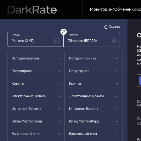
Мониторинг
Обменники
Ко
Скрыть
О
Отдаю
Получаю
На
(X
на
История поиска
История поиска
ко
ма
Популярное
Популярное
Крипта
Крипта
Электронные Деньги
Электронные Деньги
Ис
Пл
Интернет-банкинг
Интернет-банкинг
C
Виза/МастерКард
Виза/МастерКард
Об
Банковский счет
Банковский счет
Bi