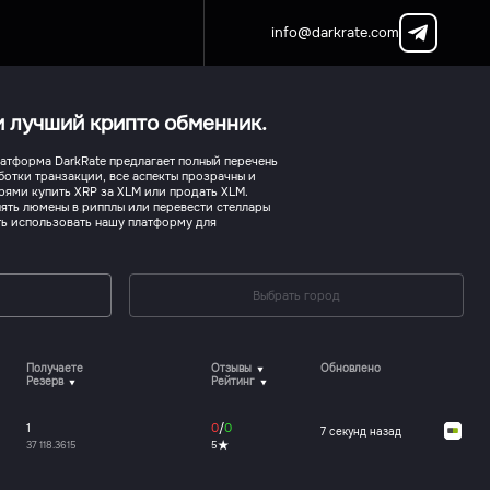
info@darkrate.com
ри лучший крипто обменник.
Платформа DarkRate предлагает полный перечень
отки транзакции, все аспекты прозрачны и
ями купить XRP за XLM или продать XLM.
нять люмены в рипплы или перевести стеллары
ть использовать нашу платформу для
Выбрать город
Получаете
Отзывы
Обновлено
Резерв
Рейтинг
1
0
/
0
7 секунд назад
37 118.3615
5