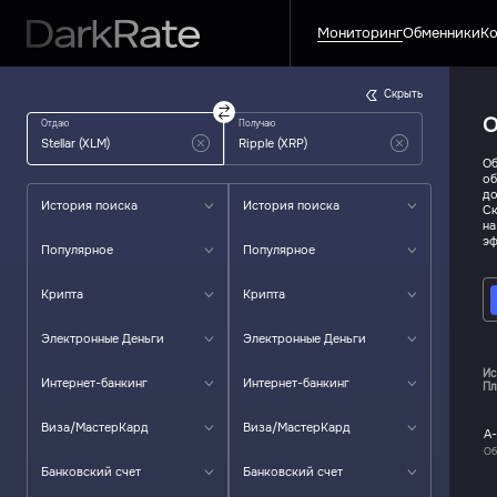
Мониторинг
Обменники
Ко
Скрыть
О
Отдаю
Получаю
Об
об
до
История поиска
История поиска
Ск
на
эф
Популярное
Популярное
Крипта
Крипта
Электронные Деньги
Электронные Деньги
Ис
Интернет-банкинг
Интернет-банкинг
Пл
Виза/МастерКард
Виза/МастерКард
A
Об
Банковский счет
Банковский счет