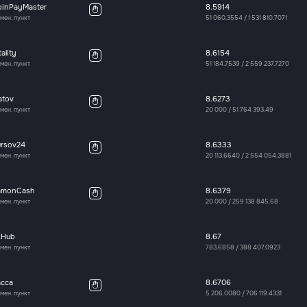
oinPayMaster
8.5914
мен. пункт
51 060.3554
/
1 531 810.7071
tality
8.6154
мен. пункт
51 184.7539
/
2 559 237.7270
atov
8.6273
мен. пункт
20 000
/
51 764 393.49
ursov24
8.6333
мен. пункт
20 113.6640
/
2 554 054.3881
amonCash
8.6379
мен. пункт
20 000
/
259 138 845.68
xHub
8.67
мен. пункт
783.6858
/
388 407.0923
асса
8.6706
мен. пункт
5 206.0080
/
706 119.4331