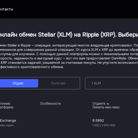
нтакты
нлайн обмен Stellar (XLM) на Ripple (XRP). Выбе
мен Stellar в Ripple — операция, интересующая многих владельцев криптовалют. 
менников для совершения данной операции. От курса XLM к XRP до времени обраб
ступны для изучения. С помощью данной платформы можно с минимальными потер
орость, надежность и выгодный курс — вот что вам предоставляет DarkRate. Обме
 XRP становится задачей, решаемой за считанные минуты. Не упустите возможнос
фективного криптовалютного обмена.
Отдаю
Получаю
1 XLM
точник
Особенности
Отдаете
атформа
Лимиты мин-макс
-Exchange
8.5892
мен. пункт
1 000
/
1 500 000