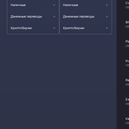
C
Наличные
Наличные
Об
Денежные переводы
Денежные переводы
Bi
Об
Криптобиржи
Криптобиржи
Pl
Об
K
Об
R
Об
E
Об
К
Об