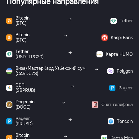
Популярные направления
Bitcoin
Tether
(BTC)
Bitcoin
Kaspi Bank
(BTC)
Tether
Карта HUMO
(USDTTRC20)
Виза/МастерКард Узбекский сум
Polygon
(CARDUZS)
СБП
Payeer
(SBPRUB)
Dogecoin
Счет телефона
(DOGE)
Payeer
Toncoin
(PRUSD)
Bitcoin
Карта Мир