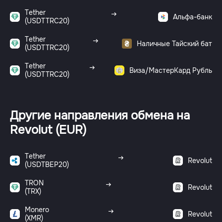
Tether
Альфа-банк
(USDTTRC20)
Tether
Наличные Тайский бат
(USDTTRC20)
Tether
Виза/МастерКард Рубль
(USDTTRC20)
Другие направления обмена на
Revolut (EUR)
Tether
Revolut
(USDTBEP20)
TRON
Revolut
(TRX)
Monero
Revolut
(XMR)