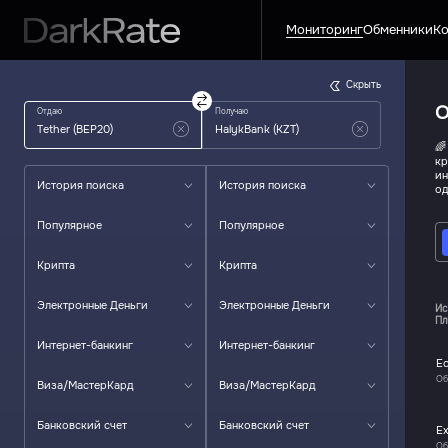
Мониторинг
Обменники
Ко
Скрыть
О
Отдаю
Получаю
🌈
кр
ин
История поиска
История поиска
од
Популярное
Популярное
Крипта
Крипта
Электронные Деньги
Электронные Деньги
Ис
Пл
Интернет-банкинг
Интернет-банкинг
E
Об
Виза/МастерКард
Виза/МастерКард
Банковский счет
Банковский счет
E
Об