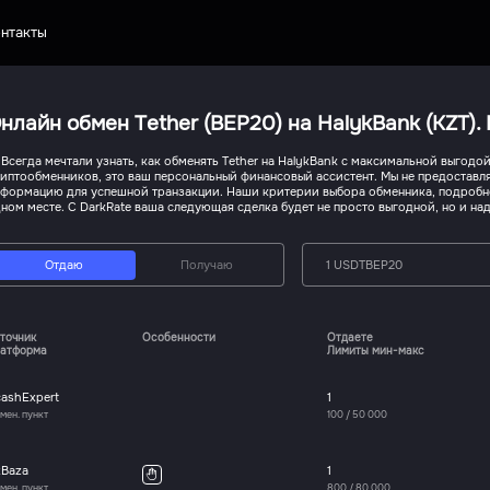
нтакты
нлайн обмен Tether (BEP20) на HalykBank (KZT)
 Всегда мечтали узнать, как обменять Tether на HalykBank с максимальной выгодо
иптообменников, это ваш персональный финансовый ассистент. Мы не предоставл
формацию для успешной транзакции. Наши критерии выбора обменника, подробнос
ном месте. С DarkRate ваша следующая сделка будет не просто выгодной, но и над
Отдаю
Получаю
1 USDTBEP20
точник
Особенности
Отдаете
атформа
Лимиты мин-макс
cashExpert
1
мен. пункт
100
/
50 000
xBaza
1
мен. пункт
800
/
80 000