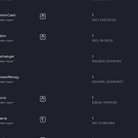
amonCash
1
мен. пункт
200
/
3 931 372.55
atov
1
мен. пункт
450
/
39 333.33
Achanger
1
мен. пункт
592.2823
/
29 614.1162
bmenMoney
1
мен. пункт
925.6010
/
29 656.8771
асса
1
мен. пункт
539.34
/
79 901.99
ахта
1
мен. пункт
100
/
10 259.2164