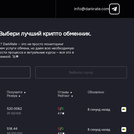
info@darkrate.com
. Выбери лучший крипто обменник.
й? DarkRate — это не просто мониторинг
яем услуги обмена, но даем всю необходимую
ти процесса и актуальные курсы — все это в
ежной. 🚀🌟
Выбрать город
Получаете
Отзывы
Обновлено
Резерв
Рейтинг
520.0062
0
/
0
8 секунд назад
25 022 925
4.7
518.44
0
/
0
8 секунд назад
98 000 000
4.6