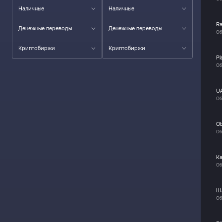
Наличные
Наличные
R
Денежные переводы
Денежные переводы
Об
Криптобиржи
Криптобиржи
Pl
Об
U
Об
O
Об
К
Об
Ш
Об