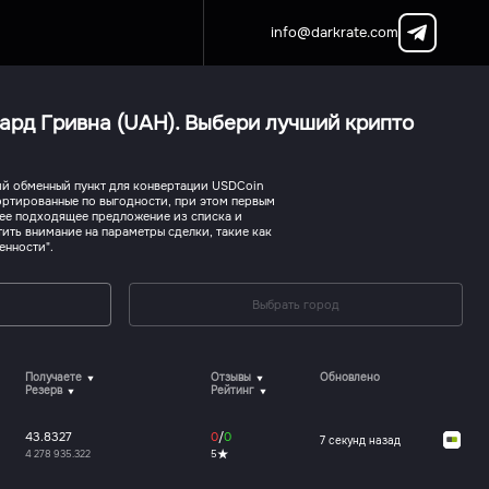
info@darkrate.com
ард Гривна (UAH). Выбери лучший крипто
й обменный пункт для конвертации USDCoin
сортированные по выгодности, при этом первым
лее подходящее предложение из списка и
ить внимание на параметры сделки, такие как
енности".
Выбрать город
Получаете
Отзывы
Обновлено
Резерв
Рейтинг
43.8327
0
/
0
7 секунд назад
4 278 935.322
5