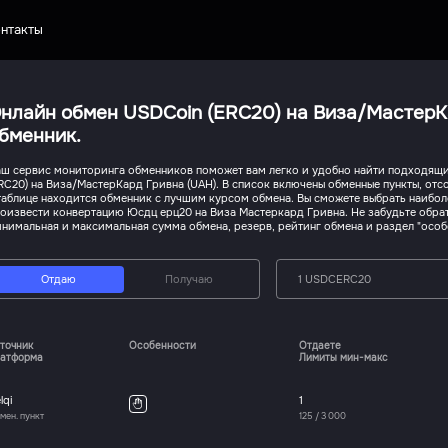
нтакты
нлайн обмен USDCoin (ERC20) на Виза/МастерК
бменник.
ш сервис мониторинга обменников поможет вам легко и удобно найти подходящи
RC20) на Виза/МастерКард Гривна (UAH). В список включены обменные пункты, от
таблице находится обменник с лучшим курсом обмена. Вы сможете выбрать наибо
оизвести конвертацию Юсдц ерц20 на Виза Мастеркард Гривна. Не забудьте обрат
нимальная и максимальная сумма обмена, резерв, рейтинг обмена и раздел "особ
Отдаю
Получаю
1 USDCERC20
точник
Особенности
Отдаете
атформа
Лимиты мин-макс
lqi
1
мен. пункт
125
/
3 000