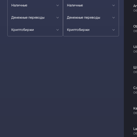
Наличные
Наличные
A
Об
Денежные переводы
Денежные переводы
O
Криптобиржи
Криптобиржи
Об
U
Об
Ш
Об
C
Об
К
Об
La
Об