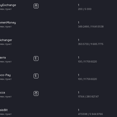
nyExchange
1
мен. пункт
200
/
5 000
bmenMoney
1
мен. пункт
349.2466
/
11 641.5538
Achanger
1
мен. пункт
350.5733
/
11 685.7775
ахта
1
мен. пункт
100
/
11 759.8220
oco-Pay
1
мен. пункт
100
/
11 759.8220
асса
1
мен. пункт
117.64
/
280 827.47
sloBit
1
мен. пункт
47.5598
/
5 944.9766