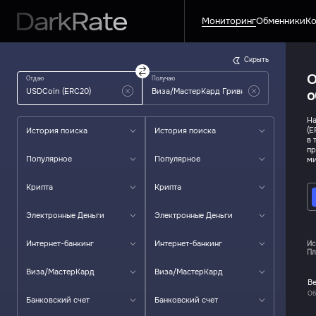
Мониторинг
Обменники
Ко
Скрыть
О
Отдаю
Получаю
о
На
(E
История поиска
История поиска
в 
пр
Популярное
Популярное
ми
Крипта
Крипта
Электронные Деньги
Электронные Деньги
Интернет-банкинг
Интернет-банкинг
Ис
Пл
Виза/МастерКард
Виза/МастерКард
Be
Об
Банковский счет
Банковский счет