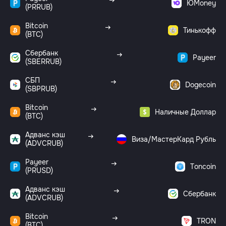
ЮMoney
(PRRUB)
Bitcoin
Тинькофф
(BTC)
Сбербанк
Payeer
(SBERRUB)
СБП
Dogecoin
(SBPRUB)
Bitcoin
Наличные Доллар
(BTC)
Адванс кэш
Виза/МастерКард Рубль
(ADVCRUB)
Payeer
Toncoin
(PRUSD)
Адванс кэш
Сбербанк
(ADVCRUB)
Bitcoin
TRON
(BTC)