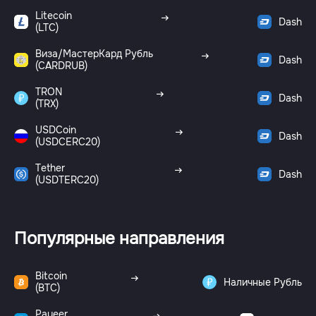
Litecoin
Dash
(LTC)
Виза/МастерКард Рубль
Dash
(CARDRUB)
TRON
Dash
(TRX)
USDCoin
Dash
(USDCERC20)
Tether
Dash
(USDTERC20)
Популярные направления
Bitcoin
Наличные Рубль
(BTC)
Payeer