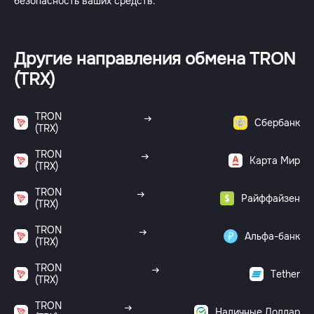
безопасность ваших средств.
Другие направления обмена TRON
(TRX)
TRON
Сбербанк
(TRX)
TRON
Карта Мир
(TRX)
TRON
Райффайзен
(TRX)
TRON
Альфа-банк
(TRX)
TRON
Tether
(TRX)
TRON
Наличные Доллар