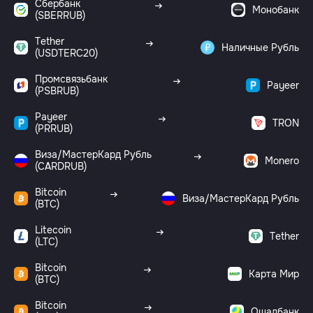
Сбербанк
Монобанк
(SBERRUB)
Tether
Наличные Рубль
(USDTERC20)
Промсвязьбанк
Payeer
(PSBRUB)
Payeer
TRON
(PRRUB)
Виза/МастерКард Рубль
Monero
(CARDRUB)
Bitcoin
Виза/МастерКард Рубль
(BTC)
Litecoin
Tether
(LTC)
Bitcoin
Карта Мир
(BTC)
Bitcoin
Ощадбанк