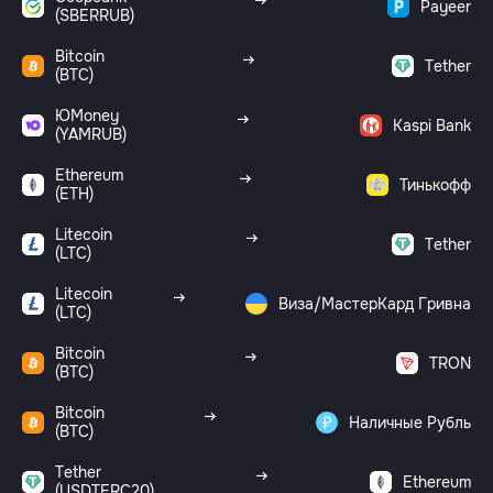
Payeer
(SBERRUB)
Bitcoin
Tether
(BTC)
ЮMoney
Kaspi Bank
(YAMRUB)
Ethereum
Тинькофф
(ETH)
Litecoin
Tether
(LTC)
Litecoin
Виза/МастерКард Гривна
(LTC)
Bitcoin
TRON
(BTC)
Bitcoin
Наличные Рубль
(BTC)
Tether
Ethereum
(USDTERC20)