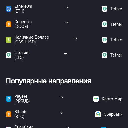
Ethereum
Tether
(ETH)
Dogecoin
Tether
(DOGE)
Наличные Доллар
Tether
(CASHUSD)
Litecoin
Tether
(LTC)
Популярные направления
Payeer
Карта Мир
(PRRUB)
Bitcoin
Сбербанк
(BTC)
Сбербанк