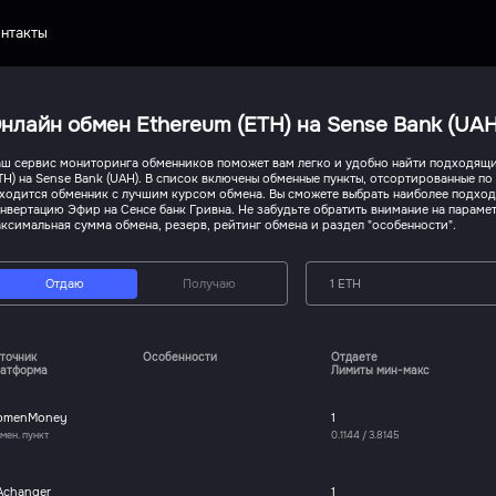
нтакты
нлайн обмен Ethereum (ETH) на Sense Bank (UAH
ш сервис мониторинга обменников поможет вам легко и удобно найти подходящи
TH) на Sense Bank (UAH). В список включены обменные пункты, отсортированные по
ходится обменник с лучшим курсом обмена. Вы сможете выбрать наиболее подхо
нвертацию Эфир на Сенсе банк Гривна. Не забудьте обратить внимание на парамет
ксимальная сумма обмена, резерв, рейтинг обмена и раздел "особенности".
Отдаю
Получаю
1 ETH
точник
Особенности
Отдаете
атформа
Лимиты мин-макс
bmenMoney
1
мен. пункт
0.1144
/
3.8145
Achanger
1