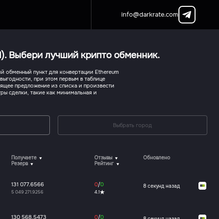
info@darkrate.com
). Выбери лучший крипто обменник.
й обменный пункт для конвертации Ethereum
 выгодности, при этом первым в таблице
дящее предложение из списка и произвести
ры сделки, такие как минимальная и
Выбрать город
Получаете
Отзывы
Обновлено
Резерв
Рейтинг
131 077.6566
0
/
0
8 секунд назад
5 049 271.9256
4.1
130 568.5473
0
/
0
8 секунд назад