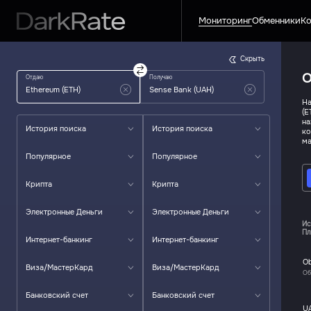
Мониторинг
Обменники
Ко
Скрыть
О
Отдаю
Получаю
На
(E
на
История поиска
История поиска
ко
ма
Популярное
Популярное
Крипта
Крипта
Электронные Деньги
Электронные Деньги
Ис
Пл
Интернет-банкинг
Интернет-банкинг
O
Виза/МастерКард
Виза/МастерКард
Об
Банковский счет
Банковский счет
U