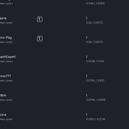
мен. пункт
0.1148
/
3.8294
ахта
1
мен. пункт
0.06
/
3.8570
oco-Pay
1
мен. пункт
0.06
/
3.8570
cashExpert
1
мен. пункт
0.0038
/
7.7141
иток777
1
мен. пункт
0.0795
/
3.1821
xWm
1
мен. пункт
0.0796
/
3.9818
bina
1
мен. пункт
0.0810
/
4.2734