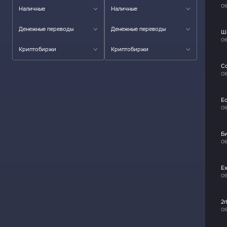
Об
Наличные
Наличные
Денежные переводы
Денежные переводы
Ш
Об
Криптобиржи
Криптобиржи
C
Об
E
Об
Б
Об
E
Об
2r
Об