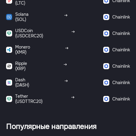
Chainlink
(LTC)
Solana
Chainlink
(SOL)
USDCoin
Chainlink
(USDCERC20)
Monero
Chainlink
(XMR)
Ripple
Chainlink
(XRP)
Dash
Chainlink
(DASH)
Tether
Chainlink
(USDTTRC20)
Популярные направления