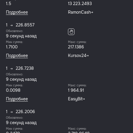
1.5
13 223.2493
Подробнее
RamonCash
1
226.8557
Обновлено:
9 секунд назад
Мин сумма:
Макс сумма:
1.7100
217.1386
Подробнее
Kursov24
1
226.7238
Обновлено:
9 секунд назад
Мин сумма:
Макс сумма:
0.0098
1 964.91
Подробнее
EasyBit
1
226.2006
Обновлено:
9 секунд назад
Мин сумма:
Макс сумма: