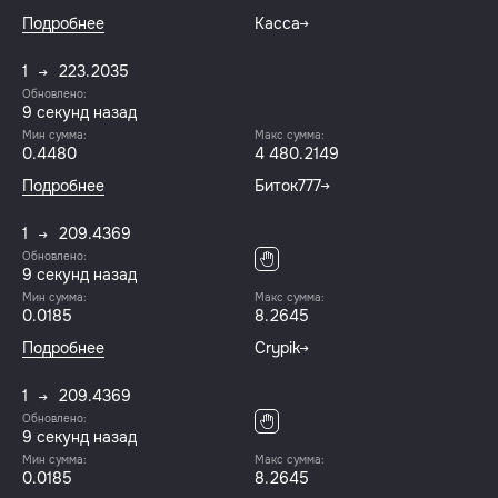
Подробнее
Касса
1
223.2035
Обновлено:
9 секунд назад
Мин сумма:
Макс сумма:
0.4480
4 480.2149
Подробнее
Биток777
1
209.4369
Обновлено:
9 секунд назад
Мин сумма:
Макс сумма:
0.0185
8.2645
Подробнее
Crypik
1
209.4369
Обновлено:
9 секунд назад
Мин сумма:
Макс сумма:
0.0185
8.2645