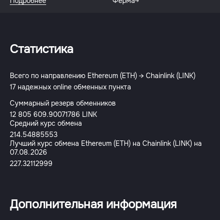
Подробнее
Ферма
Статистика
Всего по направлению Ethereum (ETH) → Chainlink (LINK)
17 надежных online обменных пункта
Суммарный резерв обменников
12 805 609.90071786 LINK
Средний курс обмена
214.54885553
Лучший курс обмена Ethereum (ETH) на Chainlink (LINK) на
07.08.2026
227.32112999
Дополнительная информация