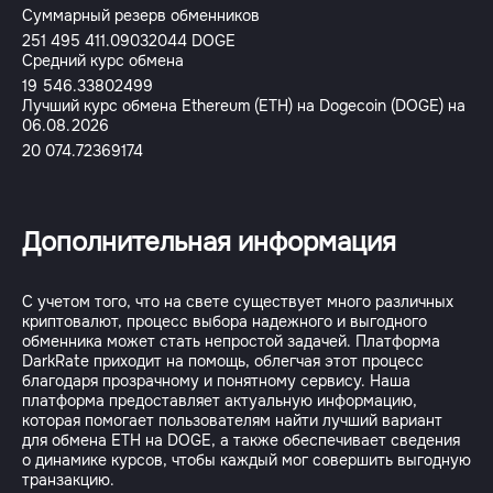
Суммарный резерв обменников
251 495 411.09032044 DOGE
Средний курс обмена
19 546.33802499
Лучший курс обмена Ethereum (ETH) на Dogecoin (DOGE) на
06.08.2026
20 074.72369174
Дополнительная информация
С учетом того, что на свете существует много различных
криптовалют, процесс выбора надежного и выгодного
обменника может стать непростой задачей. Платформа
DarkRate приходит на помощь, облегчая этот процесс
благодаря прозрачному и понятному сервису. Наша
платформа предоставляет актуальную информацию,
которая помогает пользователям найти лучший вариант
для обмена ETH на DOGE, а также обеспечивает сведения
о динамике курсов, чтобы каждый мог совершить выгодную
транзакцию.