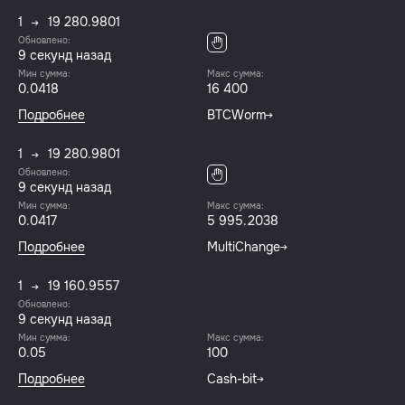
1
19 280.9801
Обновлено:
10 секунд назад
Мин сумма:
Макс сумма:
0.0418
16 400
Подробнее
BTCWorm
1
19 280.9801
Обновлено:
10 секунд назад
Мин сумма:
Макс сумма:
0.0417
5 995.2038
Подробнее
MultiChange
1
19 160.9557
Обновлено:
10 секунд назад
Мин сумма:
Макс сумма:
0.05
100
Подробнее
Cash-bit