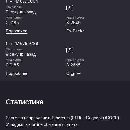
1
17 677.0004
Обновлено:
10 секунд назад
Мин сумма:
Макс сумма:
0.0185
8.2645
Подробнее
Ex-Bank
1
17 676.9789
Обновлено:
10 секунд назад
Мин сумма:
Макс сумма:
0.0185
8.2645
Подробнее
Crypik
Статистика
Всего по направлению Ethereum (ETH) → Dogecoin (DOGE)
31 надежных online обменных пункта