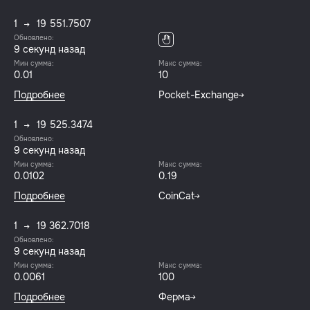
1
19 551.7507
Обновлено:
10 секунд назад
Мин сумма:
Макс сумма:
0.01
10
Подробнее
Pocket-Exchange
1
19 525.3474
Обновлено:
10 секунд назад
Мин сумма:
Макс сумма:
0.0102
0.19
Подробнее
CoinCat
1
19 362.7018
Обновлено:
10 секунд назад
Мин сумма:
Макс сумма:
0.0061
100
Подробнее
Ферма