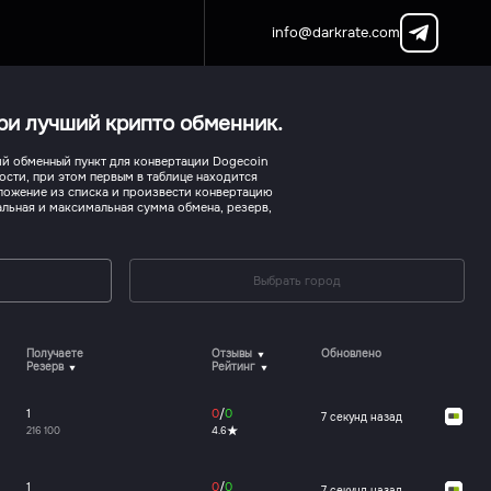
info@darkrate.com
ери лучший крипто обменник.
й обменный пункт для конвертации Dogecoin
ности, при этом первым в таблице находится
ложение из списка и произвести конвертацию
альная и максимальная сумма обмена, резерв,
Выбрать город
Получаете
Отзывы
Обновлено
Резерв
Рейтинг
1
0
/
0
7 секунд назад
216 100
4.6
1
0
/
0
7 секунд назад