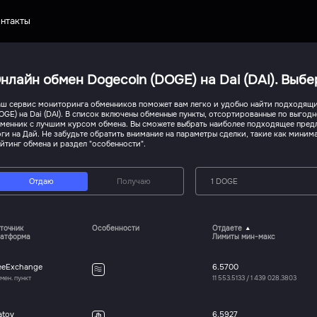
нтакты
нлайн обмен Dogecoin (DOGE) на Dai (DAI). Выб
ш сервис мониторинга обменников поможет вам легко и удобно найти подходящи
OGE) на Dai (DAI). В список включены обменные пункты, отсортированные по выгод
менник с лучшим курсом обмена. Вы сможете выбрать наиболее подходящее пред
ги на Дай. Не забудьте обратить внимание на параметры сделки, такие как миним
йтинг обмена и раздел "особенности".
Отдаю
Получаю
1 DOGE
точник
Особенности
Отдаете
атформа
Лимиты мин-макс
eeExchange
6.5700
мен. пункт
11 553.5133
/
1 439 028.3803
atov
6.5927