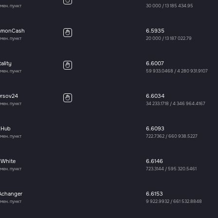
мен. пункт
30 000
/
13 185 434.95
amonCash
6.5935
мен. пункт
20 000
/
13 187 022.79
tality
6.6007
мен. пункт
59 933.0468
/
4 280 931.9107
ursov24
6.6034
мен. пункт
34 233.1718
/
4 346 964.4167
xHub
6.6093
мен. пункт
722.7362
/
660 938.5227
xWhite
6.6146
мен. пункт
723.3144
/
595 320.5461
Achanger
6.6153
мен. пункт
9 922.9932
/
661 532.8848