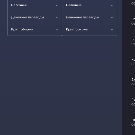
Об
Наличные
Наличные
Денежные переводы
Денежные переводы
R
Об
Криптобиржи
Криптобиржи
Bi
Об
K
Об
E
Об
E
Об
U
Об