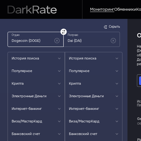
Мониторинг
Обменники
Ко
Скрыть
О
Отдаю
Получаю
На
(D
об
История поиска
История поиска
До
ре
Популярное
Популярное
Крипта
Крипта
Электронные Деньги
Электронные Деньги
Ис
Пл
Интернет-банкинг
Интернет-банкинг
G
Виза/МастерКард
Виза/МастерКард
Об
Банковский счет
Банковский счет
Pl