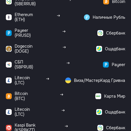
Bitcoin
(SBERRUB)
Ethereum
Наличные Рубль
(ETH)
Payeer
Сбербанк
(PRUSD)
Dogecoin
Ощадбанк
(DOGE)
СБП
Payeer
(SBPRUB)
Litecoin
Виза/МастерКард Гривна
(LTC)
Bitcoin
Карта Мир
(BTC)
Litecoin
Ощадбанк
(LTC)
Kaspi Bank
Сбербанк
(KSPBKZT)