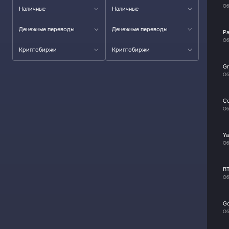
Об
Наличные
Наличные
Денежные переводы
Денежные переводы
P
Об
Криптобиржи
Криптобиржи
Gr
Об
C
Об
Y
Об
B
Об
G
Об