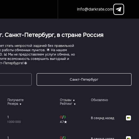
info@darkrate.com
г. Санкт-Петербург, в стране Россия
ет стать непростой задачей без правильной
х работы обменных пунктов. 🌟 На нашем
. 📊 Мы не предоставляем услуги обмена, но
тите возможность совершить выгодный и
-Петербурге! 🌐
Санкт-Петербург
Получаете
Отзывы
Обновлено
Резерв
Рейтинг
1
0
/
0
8 секунд назад
1 000 000
4.7
1
0
/
0
8 секунд назад