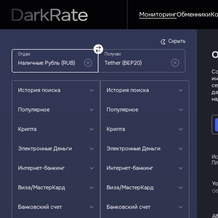
Мониторинг
Обменники
Ко
Скрыть
О
Отдаю
Получаю
Со
ин
се
История поиска
История поиска
да
на
Популярное
Популярное
Крипта
Крипта
Электронные Деньги
Электронные Деньги
Ис
Пл
Интернет-банкинг
Интернет-банкинг
Y
Виза/МастерКард
Виза/МастерКард
Об
Банковский счет
Банковский счет
Al