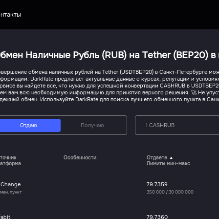
нтакты
бмен Наличные Рубль (RUB) на Tether (BEP20) в 
вершение обмена наличных рублей на Tether (USDTBEP20) в Санкт-Петербурге мож
формации. DarkRate предлагает актуальные данные о курсах, репутации и условия
рвисе вы найдете все, что нужно для успешной конвертации CASHRUB в USDTBEP20
ем вам всю необходимую информацию для принятия верного решения. 🚀 Не упус
дежный обмен. Используйте DarkRate для поиска лучшего обменного пункта в Санкт
Отдаю
Получаю
1 CASHRUB
точник
Особенности
Отдаете
атформа
Лимиты мин-макс
oChange
79.7359
мен. пункт
350 000
/
30 000 000
fabit
79.7360