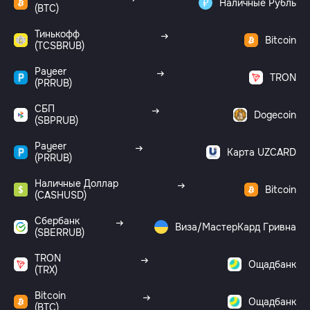
Наличные Рубль
(BTC)
Тинькофф
Bitcoin
(TCSBRUB)
Payeer
TRON
(PRRUB)
СБП
Dogecoin
(SBPRUB)
Payeer
Карта UZCARD
(PRRUB)
Наличные Доллар
Bitcoin
(CASHUSD)
Сбербанк
Виза/МастерКард Гривна
(SBERRUB)
TRON
Ощадбанк
(TRX)
Bitcoin
Ощадбанк
(BTC)