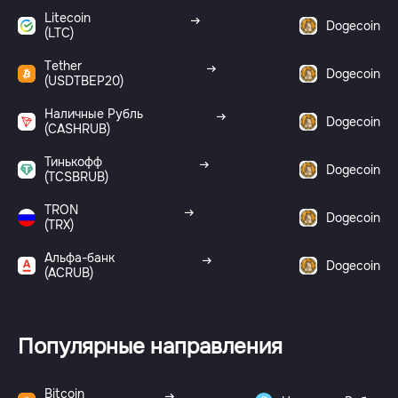
Litecoin
Dogecoin
(LTC)
Tether
Dogecoin
(USDTBEP20)
Наличные Рубль
Dogecoin
(CASHRUB)
Тинькофф
Dogecoin
(TCSBRUB)
TRON
Dogecoin
(TRX)
Альфа-банк
Dogecoin
(ACRUB)
Популярные направления
Bitcoin