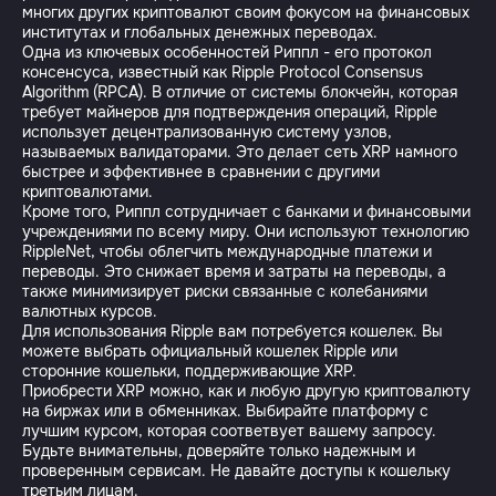
многих других криптовалют своим фокусом на финансовых
институтах и глобальных денежных переводах.
Одна из ключевых особенностей Риппл - его протокол
консенсуса, известный как Ripple Protocol Consensus
Algorithm (RPCA). В отличие от системы блокчейн, которая
требует майнеров для подтверждения операций, Ripple
использует децентрализованную систему узлов,
называемых валидаторами. Это делает сеть XRP намного
быстрее и эффективнее в сравнении с другими
криптовалютами.
Кроме того, Риппл сотрудничает с банками и финансовыми
учреждениями по всему миру. Они используют технологию
RippleNet, чтобы облегчить международные платежи и
переводы. Это снижает время и затраты на переводы, а
также минимизирует риски связанные с колебаниями
валютных курсов.
Для использования Ripple вам потребуется кошелек. Вы
можете выбрать официальный кошелек Ripple или
сторонние кошельки, поддерживающие XRP.
Приобрести XRP можно, как и любую другую криптовалюту
на биржах или в обменниках. Выбирайте платформу с
лучшим курсом, которая соответвует вашему запросу.
Будьте внимательны, доверяйте только надежным и
проверенным сервисам. Не давайте доступы к кошельку
третьим лицам.