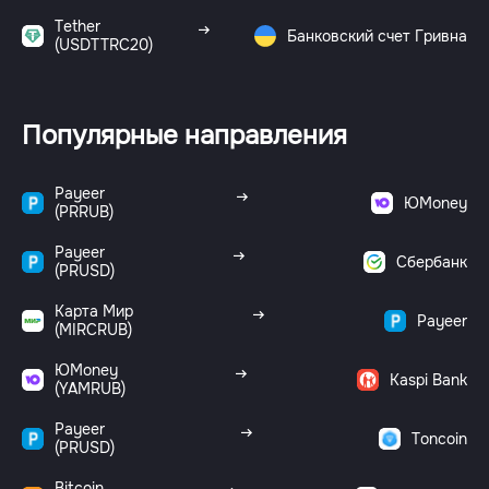
Tether
Банковский счет Гривна
(USDTTRC20)
Популярные направления
Payeer
ЮMoney
(PRRUB)
Payeer
Сбербанк
(PRUSD)
Карта Мир
Payeer
(MIRCRUB)
ЮMoney
Kaspi Bank
(YAMRUB)
Payeer
Toncoin
(PRUSD)
Bitcoin