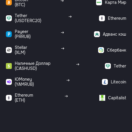
Карта Мир
(BTC)
Tether
Ethereum
(USDTERC20)
Payeer
Адванс кэш
(PRRUB)
Stellar
Сбербанк
(XLM)
Наличные Доллар
Tether
(CASHUSD)
ЮMoney
Litecoin
(YAMRUB)
Ethereum
Capitalist
(ETH)