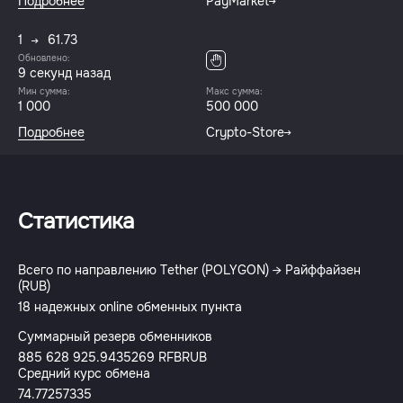
Подробнее
PayMarket
1
61.73
Обновлено:
9 секунд назад
Мин сумма:
Макс сумма:
1 000
500 000
Подробнее
Crypto-Store
Статистика
Всего по направлению Tether (POLYGON) → Райффайзен
(RUB)
18 надежных online обменных пункта
Суммарный резерв обменников
885 628 925.9435269 RFBRUB
Средний курс обмена
74.77257335