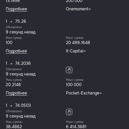
13.1956
200 000
Подробнее
Onemoment
1
75.26
Обновлено:
9 секунд назад
Мин сумма:
Макс сумма:
100
20 499.1648
Подробнее
X-Capital
1
74.2036
Обновлено:
9 секунд назад
Мин сумма:
Макс сумма:
20.2146
100 000
Подробнее
Pocket-Exchange
1
74.0503
Обновлено:
9 секунд назад
Мин сумма:
Макс сумма:
38.4862
6 414.3681