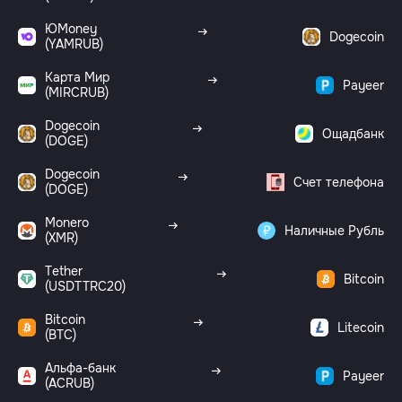
ЮMoney
Dogecoin
(YAMRUB)
Карта Мир
Payeer
(MIRCRUB)
Dogecoin
Ощадбанк
(DOGE)
Dogecoin
Счет телефона
(DOGE)
Monero
Наличные Рубль
(XMR)
Tether
Bitcoin
(USDTTRC20)
Bitcoin
Litecoin
(BTC)
Альфа-банк
Payeer
(ACRUB)