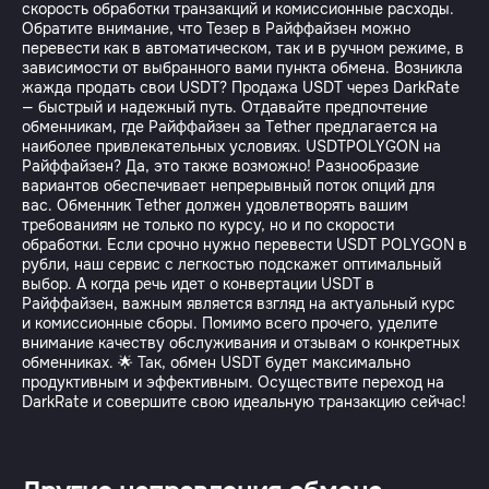
скорость обработки транзакций и комиссионные расходы.
Обратите внимание, что Тезер в Райффайзен можно
перевести как в автоматическом, так и в ручном режиме, в
зависимости от выбранного вами пункта обмена. Возникла
жажда продать свои USDT? Продажа USDT через DarkRate
— быстрый и надежный путь. Отдавайте предпочтение
обменникам, где Райффайзен за Tether предлагается на
наиболее привлекательных условиях. USDTPOLYGON на
Райффайзен? Да, это также возможно! Разнообразие
вариантов обеспечивает непрерывный поток опций для
вас. Обменник Tether должен удовлетворять вашим
требованиям не только по курсу, но и по скорости
обработки. Если срочно нужно перевести USDT POLYGON в
рубли, наш сервис с легкостью подскажет оптимальный
выбор. А когда речь идет о конвертации USDT в
Райффайзен, важным является взгляд на актуальный курс
и комиссионные сборы. Помимо всего прочего, уделите
внимание качеству обслуживания и отзывам о конкретных
обменниках. 🌟 Так, обмен USDT будет максимально
продуктивным и эффективным. Осуществите переход на
DarkRate и совершите свою идеальную транзакцию сейчас!