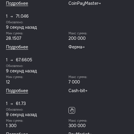
Подробнее
CoinPayMaster
1
71.046
Обновлено:
9 секунд назад
Мин сумма:
Макс сумма:
28.1507
200 000
Подробнее
Ферма
1
67.6605
Обновлено:
9 секунд назад
Мин сумма:
Макс сумма:
12
7 000
Подробнее
Cash-bit
1
61.73
Обновлено:
9 секунд назад
Мин сумма:
Макс сумма:
1 300
300 000