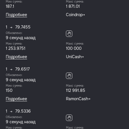
Мин сумма:
Макс сумма:
187.1
1 871.01
Подробнее
Coindrop
1
79.7455
Обновлено:
9 секунд назад
Мин сумма:
Макс сумма:
1 253.9751
100 000
Подробнее
UniCash
1
79.6517
Обновлено:
9 секунд назад
Мин сумма:
Макс сумма:
150
112 991.85
Подробнее
RamonCash
1
79.5336
Обновлено:
9 секунд назад
Мин сумма:
Макс сумма: