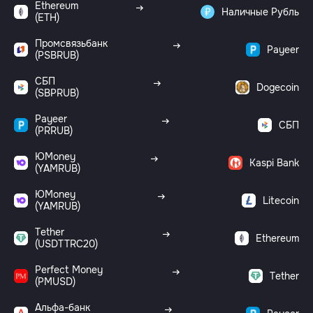
Ethereum
Наличные Рубль
(ETH)
Промсвязьбанк
Payeer
(PSBRUB)
СБП
Dogecoin
(SBPRUB)
Payeer
СБП
(PRRUB)
ЮMoney
Kaspi Bank
(YAMRUB)
ЮMoney
Litecoin
(YAMRUB)
Tether
Ethereum
(USDTTRC20)
Perfect Money
Tether
(PMUSD)
Альфа-банк