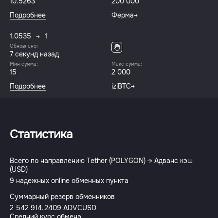
10.5263
200 000
Подробнее
Ферма
1.0535
1
Обновлено:
8 секунд назад
Мин сумма:
Макс сумма:
15
2 000
Подробнее
iziBTC
Статистика
Всего по направлению Tether (POLYGON) → Адванс кэш
(USD)
9 надежных online обменных пункта
Суммарный резерв обменников
2 542 914.2409 ADVCUSD
Средний курс обмена