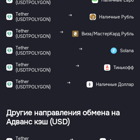
(USDTPOLYGON)
Tether
Наличные Рубль
(USDTPOLYGON)
Tether
Виза/МастерКард Рубль
(USDTPOLYGON)
Tether
Solana
(USDTPOLYGON)
Tether
Тинькофф
(USDTPOLYGON)
Tether
Наличные Доллар
(USDTPOLYGON)
Другие направления обмена на
Адванс кэш (USD)
Tether