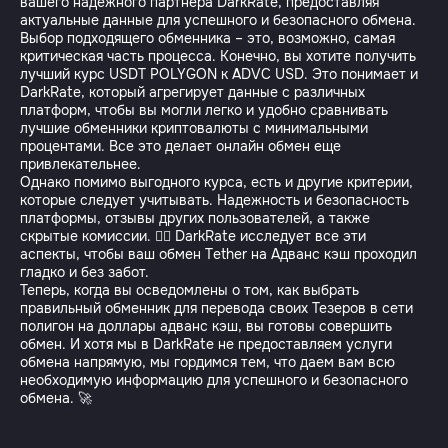
вашего надежного партнера DarkRate, предоставляя
актуальные данные для успешного и безопасного обмена.
Выбор подходящего обменника – это, возможно, самая
критическая часть процесса. Конечно, вы хотите получить
лучший курс USDT POLYGON к ADVC USD. Это понимает и
DarkRate, который агрегирует данные с различных
платформ, чтобы вы могли легко и удобно сравнивать
лучшие обменники криптовалюты с минимальными
процентами. Все это делает онлайн обмен еще
привлекательнее.
Однако помимо выгодного курса, есть и другие критерии,
которые следует учитывать. Надежность и безопасность
платформы, отзывы других пользователей, а также
скрытые комиссии. 🕵️‍♂️ DarkRate исследует все эти
аспекты, чтобы ваш обмен Tether на Адванс кэш проходил
гладко и без забот.
Теперь, когда вы осведомлены о том, как выбрать
правильный обменник для перевода своих Тезеров в сети
полигон на доллары адванс кэш, вы готовы совершить
обмен. И хотя мы в DarkRate не предоставляем услуги
обмена напрямую, мы гордимся тем, что даем вам всю
необходимую информацию для успешного и безопасного
обмена. 🚀