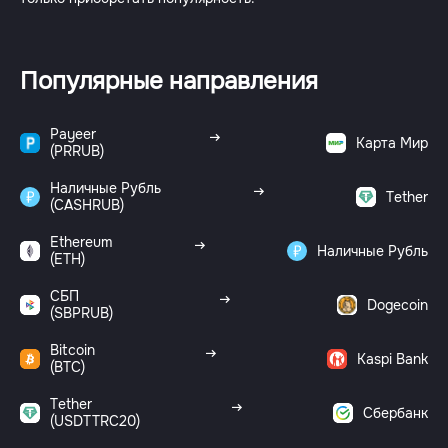
Популярные направления
Payeer
Карта Мир
(PRRUB)
Наличные Рубль
Tether
(CASHRUB)
Ethereum
Наличные Рубль
(ETH)
СБП
Dogecoin
(SBPRUB)
Bitcoin
Kaspi Bank
(BTC)
Tether
Сбербанк
(USDTTRC20)