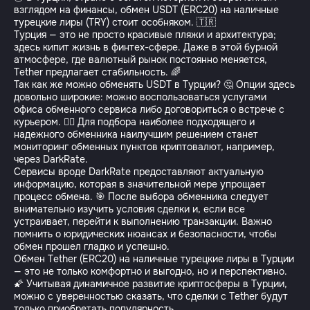
взглядом на финансы, обмен USDT (ERC20) на наличные
турецкие лиры (TRY) стоит особняком. 🇹🇷
Турция — это не просто красивые пляжи и архитектура;
здесь кипит жизнь в финтех-сфере. Даже в этой бурной
атмосфере, где валютный рынок постоянно меняется,
Tether предлагает стабильность. 🌈
Так как же можно обменять USDT в Турции? 🤔 Опции здесь
довольно широкие: можно воспользоваться услугами
офиса обменного сервиса либо договориться о встрече с
курьером. 🚴‍♂️ Для подбора наиболее подходящего и
надежного обменника наилучшим решением станет
мониторинг обменных пунктов криптовалют, например,
через DarkRate.
Сервисы вроде DarkRate предоставляют актуальную
информацию, которая в значительной мере упрощает
процесс обмена. 🎯 После выбора обменника следует
внимательно изучить условия сделки и, если все
устраивает, перейти к выполнению транзакции. Важно
помнить о юридических нюансах и безопасности, чтобы
обмен прошел гладко и успешно.
Обмен Tether (ERC20) на наличные турецкие лиры в Турции
— это не только комфортно и выгодно, но и перспективно.
🌠 Учитывая динамичное развитие криптосферы в Турции,
можно с уверенностью сказать, что сделки с Tether будут
только приобретать популярность.