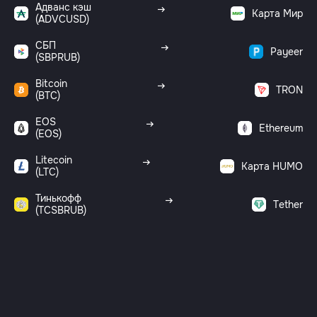
Адванс кэш
Карта Мир
(ADVCUSD)
СБП
Payeer
(SBPRUB)
Bitcoin
TRON
(BTC)
EOS
Ethereum
(EOS)
Litecoin
Карта HUMO
(LTC)
Тинькофф
Tether
(TCSBRUB)