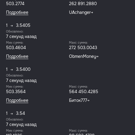
503.2774
262 891.2880
Подробнее
UAchanger
1
3.5405
Обновлено:
7 секунд назад
Мин сумма:
Макс сумма:
503.4604
272 503.0043
Подробнее
ObmenMoney
1
3.5400
Обновлено:
7 секунд назад
Мин сумма:
Макс сумма:
503.3564
564 450.4285
Подробнее
Биток777
1
3.54
Обновлено:
7 секунд назад
Мин сумма:
Макс сумма: