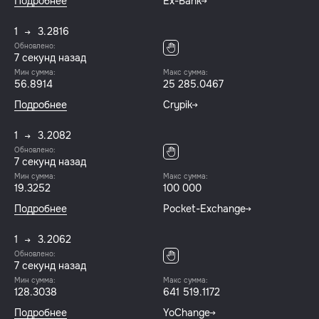
Подробнее
Ex-Bank
1
3.2816
Обновлено:
7 секунд назад
Мин сумма:
Макс сумма:
56.8914
25 285.0467
Подробнее
Crypik
1
3.2082
Обновлено:
7 секунд назад
Мин сумма:
Макс сумма:
19.3252
100 000
Подробнее
Pocket-Exchange
1
3.2062
Обновлено:
7 секунд назад
Мин сумма:
Макс сумма:
128.3038
641 519.1172
Подробнее
YoChange