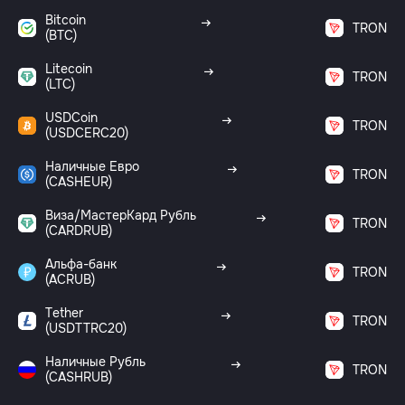
Bitcoin
TRON
(BTC)
Litecoin
TRON
(LTC)
USDCoin
TRON
(USDCERC20)
Наличные Евро
TRON
(CASHEUR)
Виза/МастерКард Рубль
TRON
(CARDRUB)
Альфа-банк
TRON
(ACRUB)
Tether
TRON
(USDTTRC20)
Наличные Рубль
TRON
(CASHRUB)