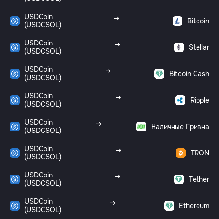
USDCoin
Bitcoin
(USDCSOL)
USDCoin
Stellar
(USDCSOL)
USDCoin
Bitcoin Cash
(USDCSOL)
USDCoin
Ripple
(USDCSOL)
USDCoin
Наличные Гривна
(USDCSOL)
USDCoin
TRON
(USDCSOL)
USDCoin
Tether
(USDCSOL)
USDCoin
Ethereum
(USDCSOL)