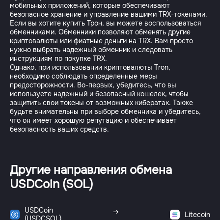
мобильных приложений, которые обеспечивают
безопасное хранение и управление вашими TRX-токенами.
Если вы хотите купить Трон, вы можете воспользоваться
обменниками. Обменники позволяют обменять другие
криптовалюты или фиатные деньги на TRX. Вам просто
нужно выбрать надежный обменник и следовать
инструкциям по покупке TRX.
Однако, при использовании криптовалюты Tron,
необходимо соблюдать определенные меры
предосторожности. Во-первых, убедитесь, что вы
используете надежный и безопасный кошелек, чтобы
защитить свои токены от возможных кибератак. Также
будьте внимательны при выборе обменника и убедитесь,
что он имеет хорошую репутацию и обеспечивает
безопасность ваших средств.
Другие направления обмена
USDCoin (SOL)
USDCoin
Litecoin
(USDCSOL)