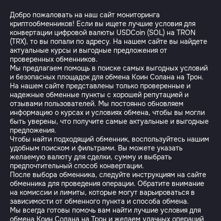
Добро пожаловать на наш сайт мониторинга
криптообменников! Если вы ищете лучшие условия для
конвертации цифровой валюты USDCoin (SOL) на TRON
(TRX), то вы попали по адресу. На нашем сайте вы найдете
актуальные курсы и выгодные предложения от
проверенных обменников.
Мы предлагаем помощь в поиске самых выгодных условий
и безопасных площадок для обмена Коин Солана на Трон.
На нашем сайте представлены только проверенные и
надежные обменные пункты с хорошей репутацией и
отзывами пользователей. Мы постоянно обновляем
информацию о курсах и условиях обмена, чтобы вы могли
быть уверены, что получите самые актуальные и выгодные
предложения.
Чтобы найти подходящий обменник, воспользуйтесь нашим
удобным поиском и фильтрами. Вы можете указать
желаемую валюту для сделки, сумму и выбрать
предпочтительный способ конвертации.
После выбора обменника, следуйте инструкциям на сайте
обменника для проведения операции. Обратите внимание
на комиссии и лимиты, которые могут варьироваться в
зависимости от обменного пункта и способа обмена.
Мы всегда готовы помочь вам найти лучшие условия для
обмена Коин Солана на Трон и желаем удачных операций