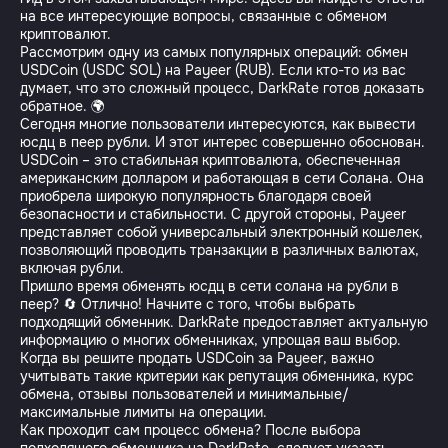
на все интересующие вопросы, связанные с обменом
криптовалют.
Рассмотрим одну из самых популярных операций: обмен
USDCoin (USDC SOL) на Payeer (RUB). Если кто-то из вас
думает, что это сложный процесс, DarkRate готов доказать
обратное. 🌍
Сегодня многие пользователи интересуются, как вывести
юсдц в пеер рубли. И этот интерес совершенно обоснован.
USDCoin – это стабильная криптовалюта, обеспеченная
американским долларом и работающая в сети Солана. Она
приобрела широкую популярность благодаря своей
безопасности и стабильности. С другой стороны, Payeer
представляет собой универсальный электронный кошелек,
позволяющий проводить транзакции в различных валютах,
включая рубли.
Пришло время обменять юсдц в сети солана на рубли в
пеер? 🔄 Отлично! Начните с того, чтобы выбрать
подходящий обменник. DarkRate предоставляет актуальную
информацию о многих обменниках, упрощая ваш выбор.
Когда вы решите продать USDCoin за Payeer, важно
учитывать такие критерии как репутация обменника, курс
обмена, отзывы пользователей и минимальные/
максимальные лимиты на операции.
Как проходит сам процесс обмена? После выбора