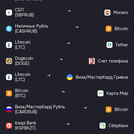
СБП
Monero
(SBPRUB)
Наличные Рубль
Bitcoin
(CASHRUB)
Litecoin
Tether
(LTC)
Dogecoin
Счет телефона
(DOGE)
Litecoin
Виза/МастерКард Гривна
(LTC)
Bitcoin
Карта Мир
(BTC)
Виза/МастерКард Рубль
Bitcoin
(CARDRUB)
Kaspi Bank
Сбербанк
(KSPBKZT)