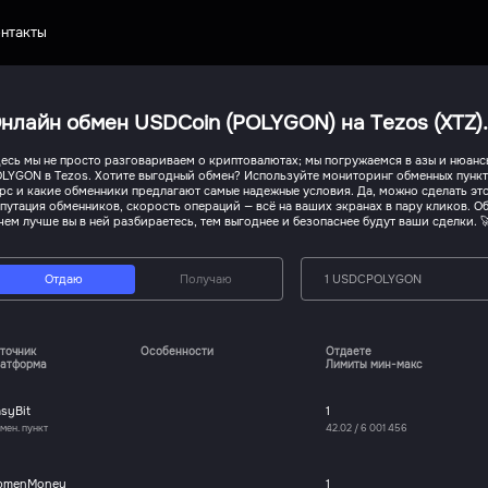
нтакты
нлайн обмен USDCoin (POLYGON) на Tezos (XTZ)
есь мы не просто разговариваем о криптовалютах; мы погружаемся в азы и нюан
LYGON в Tezos. Хотите выгодный обмен? Используйте мониторинг обменных пункт
рс и какие обменники предлагают самые надежные условия. Да, можно сделать это
путация обменников, скорость операций — всё на ваших экранах в пару кликов. Об
чем лучше вы в ней разбираетесь, тем выгоднее и безопаснее будут ваши сделки. 
Отдаю
Получаю
1 USDCPOLYGON
точник
Особенности
Отдаете
атформа
Лимиты мин-макс
syBit
1
мен. пункт
42.02
/
6 001 456
bmenMoney
1