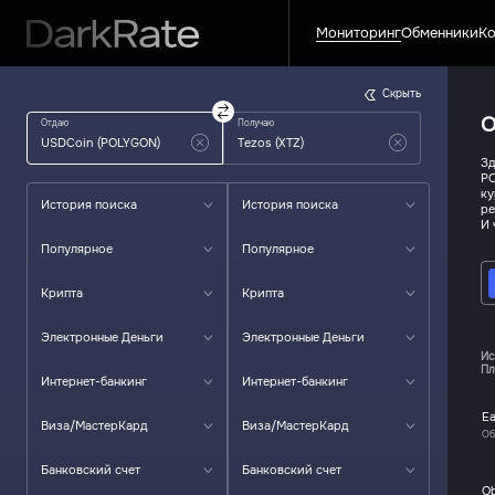
Мониторинг
Обменники
Ко
Скрыть
О
Отдаю
Получаю
Зд
PO
ку
История поиска
История поиска
ре
И 
Популярное
Популярное
Крипта
Крипта
Электронные Деньги
Электронные Деньги
Ис
Пл
Интернет-банкинг
Интернет-банкинг
Ea
Виза/МастерКард
Виза/МастерКард
Об
Банковский счет
Банковский счет
O