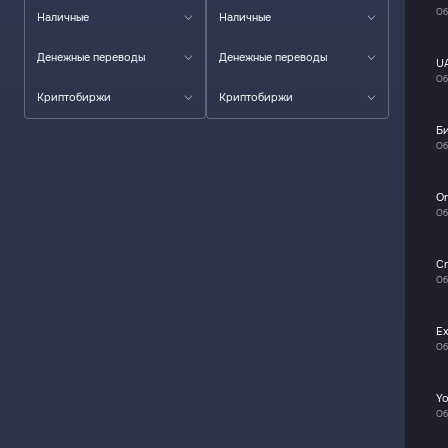
Об
Наличные
Наличные
Денежные переводы
Денежные переводы
U
Об
Криптобиржи
Криптобиржи
Б
Об
O
Об
Cr
Об
E
Об
Y
Об