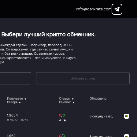
info@darkrate.com
. Выбери лучший крипто обменник.
сы каждой сделки. Например, перевод USDC
ов. Он подскажет, где сейчас самый лучший
 и без регистрации. Сравнение курсов,
мен криптовалюты — это и искусство, и наука.
💎
Выбрать город
Получаете
Отзывы
Обновлено
Резерв
Рейтинг
1.9634
0
/
0
6 секунд назад
11 797 556.0273
4.5
1.9621
0
/
0
6 секунд назад