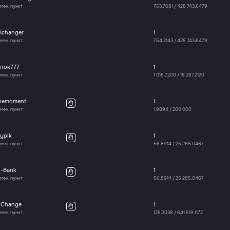
мен. пункт
753.7681
/
428 743.6479
Achanger
1
мен. пункт
754.2143
/
428 743.6479
иток777
1
мен. пункт
1 018.7200
/
18 297.2120
nemoment
1
мен. пункт
1.9894
/
200 000
ypik
1
мен. пункт
56.8914
/
25 285.0467
x-Bank
1
мен. пункт
56.8914
/
25 285.0467
oChange
1
мен. пункт
128.3038
/
641 519.1172