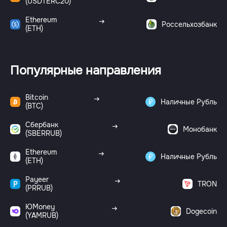
(USDTERC20)
Ethereum
Россельхозбанк
(ETH)
Популярные направления
Bitcoin
Наличные Рубль
(BTC)
Сбербанк
Монобанк
(SBERRUB)
Ethereum
Наличные Рубль
(ETH)
Payeer
TRON
(PRRUB)
ЮMoney
Dogecoin
(YAMRUB)