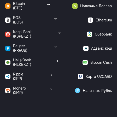
Bitcoin
Наличные Доллар
(BTC)
EOS
Ethereum
(EOS)
Kaspi Bank
Сбербанк
(KSPBKZT)
Payeer
Адванс кэш
(PRRUB)
HalykBank
Bitcoin Cash
(HLKBKZT)
Ripple
Карта UZCARD
(XRP)
Monero
Наличные Рубль
(XMR)