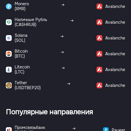
Monero
Avalanche
(XMR)
Наличные Рубль
Avalanche
(CASHRUB)
Solana
Avalanche
(SOL)
Bitcoin
Avalanche
(BTC)
Litecoin
Avalanche
(LTC)
Tether
Avalanche
(USDTBEP20)
Популярные направления
Промсвязьбанк
Payeer