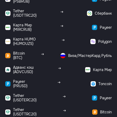
(PSBRUB)
Tether
Сбербанк
(USDTTRC20)
Карта Мир
Payeer
(MIRCRUB)
Карта HUMO
Polygon
(HUMOUZS)
Bitcoin
Виза/МастерКард Рубль
(BTC)
Адванс кэш
Карта Мир
(ADVCUSD)
Payeer
Toncoin
(PRUSD)
Tether
Payeer
(USDTERC20)
Tether
Bitcoin
(USDTTRC20)