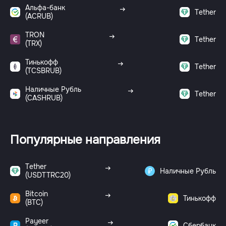
Альфа-банк
Tether
(ACRUB)
TRON
Tether
(TRX)
Тинькофф
Tether
(TCSBRUB)
Наличные Рубль
Tether
(CASHRUB)
Популярные направления
Tether
Наличные Рубль
(USDTTRC20)
Bitcoin
Тинькофф
(BTC)
Payeer
Сбербанк