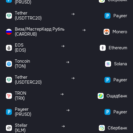
(PRUSD)
Tether
Payeer
(USDTTRC20)
Виза/МастерКард Рубль
Monero
(CARDRUB)
EOS
Ethereum
(EOS)
Toncoin
Solana
(TON)
Tether
Payeer
(USDTERC20)
TRON
Ощадбанк
(TRX)
Payeer
Payeer
(PRUSD)
Stellar
Сбербанк
(XLM)