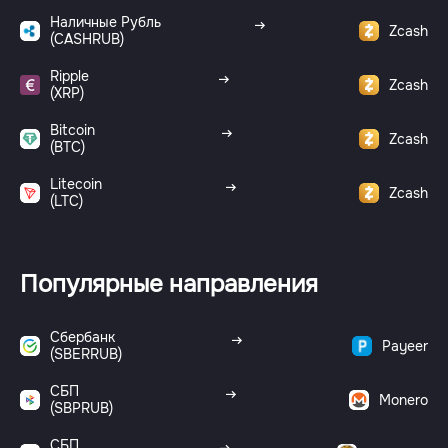
Наличные Рубль
Zcash
(CASHRUB)
Ripple
Zcash
(XRP)
Bitcoin
Zcash
(BTC)
Litecoin
Zcash
(LTC)
Популярные направления
Сбербанк
Payeer
(SBERRUB)
СБП
Monero
(SBPRUB)
СБП