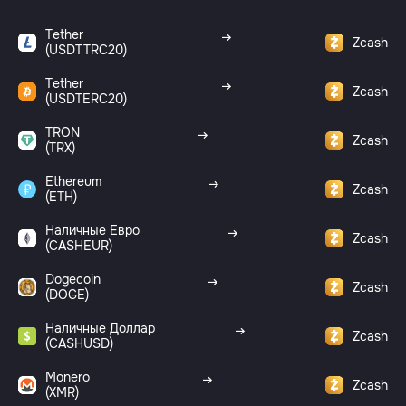
Tether
Zcash
(USDTTRC20)
Tether
Zcash
(USDTERC20)
TRON
Zcash
(TRX)
Ethereum
Zcash
(ETH)
Наличные Евро
Zcash
(CASHEUR)
Dogecoin
Zcash
(DOGE)
Наличные Доллар
Zcash
(CASHUSD)
Monero
Zcash
(XMR)