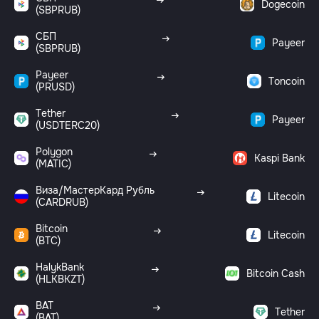
Dogecoin
(SBPRUB)
СБП
Payeer
(SBPRUB)
Payeer
Toncoin
(PRUSD)
Tether
Payeer
(USDTERC20)
Polygon
Kaspi Bank
(MATIC)
Виза/МастерКард Рубль
Litecoin
(CARDRUB)
Bitcoin
Litecoin
(BTC)
HalykBank
Bitcoin Cash
(HLKBKZT)
BAT
Tether
(BAT)