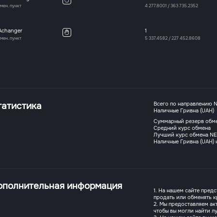
мен. пункт
4 277.8001
/
363 735.2352
Achanger
1
мен. пункт
5 337.4582
/
227 452.8608
татистика
Всего по направлению N
Наличные Гривна (UAH)
Суммарный резерв обм
Средний курс обмена
Лучший курс обмена NEA
Наличные Гривна (UAH) 
ополнительная информация
1. На нашем сайте пред
продать или обменять к
2. Мы предоставляем ак
чтобы вы могли найти л