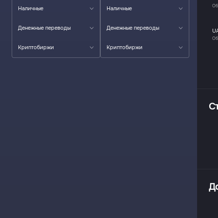
Об
Наличные
Наличные
Денежные переводы
Денежные переводы
U
Об
Криптобиржи
Криптобиржи
С
Д