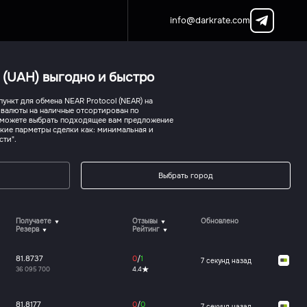
info@darkrate.com
 (UAH) выгодно и быстро
нкт для обмена NEAR Protocol (NEAR) на
валюты на наличные отсортирован по
ы можете выбрать подходящее вам предложение
акие парметры сделки как: минимальная и
сти".
Выбрать город
Получаете
Отзывы
Обновлено
Резерв
Рейтинг
81.8737
0
/
1
7 секунд назад
36 095 700
4.4
81.8177
0
/
0
7 секунд назад