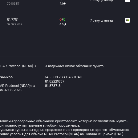
70 103 571
4.1
81.7751
0
/
0
7 секунд назад
39 399 462
4.5
EAR Protocol (NEAR) →
3 надежных online обменных пункта
енников
145 598 733 CASHUAH
81.82221837
R Protocol (NEAR) на
81.873713
на 07.08.2026
ставлены проверенные обменники криптовалют, которые позволят вам купить,
риптовалюту на наличные в любом городе мира.
туальные курсы и выгодные предложения от проверенных крипто-обменников,
учшие условия для обмена NEAR Protocol (NEAR) на Наличные Гривна (UAH).