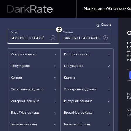
Мониторинг
Обменники
Ко
Скрыть
О
Отдаю
Получаю
На
На
вы
История поиска
История поиска
из
ма
Популярное
Популярное
Крипта
Крипта
Электронные Деньги
Электронные Деньги
Ис
Пл
Интернет-банкинг
Интернет-банкинг
2r
Виза/МастерКард
Виза/МастерКард
Об
Банковский счет
Банковский счет
O