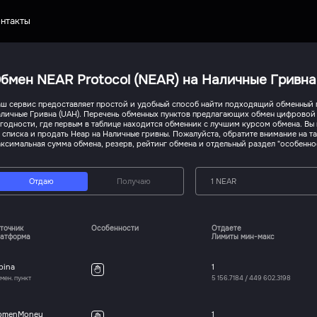
нтакты
бмен NEAR Protocol (NEAR) на Наличные Гривна
ш сервис предоставляет простой и удобный способ найти подходящий обменный пу
личные Гривна (UAH). Перечень обменных пунктов предлагающих обмен цифровой 
годности, где первым в таблице находится обменник с лучшим курсом обмена. В
 списка и продать Неар на Наличные гривны. Пожалуйста, обратите внимание на т
ксимальная сумма обмена, резерв, рейтинг обмена и отдельный раздел "особенно
Отдаю
Получаю
1 NEAR
точник
Особенности
Отдаете
атформа
Лимиты мин-макс
bina
1
мен. пункт
5 156.7184
/
449 602.3198
bmenMoney
1