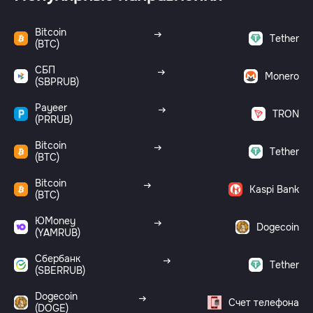
Bitcoin
Tether
(BTC)
СБП
Monero
(SBPRUB)
Payeer
TRON
(PRRUB)
Bitcoin
Tether
(BTC)
Bitcoin
Kaspi Bank
(BTC)
ЮMoney
Dogecoin
(YAMRUB)
Сбербанк
Tether
(SBERRUB)
Dogecoin
Счет телефона
(DOGE)