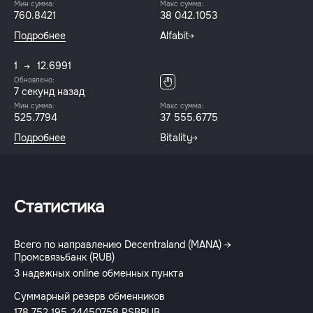
Мин сумма:
Макс сумма:
760.8421
38 042.1053
Подробнее
Alfabit
1
12.6991
Обновлено:
8 секунд назад
Мин сумма:
Макс сумма:
525.7794
37 555.6775
Подробнее
Bitality
Статистика
Всего по направлению Decentraland (MANA) →
Промсвязьбанк (RUB)
3 надежных online обменных пункта
Суммарный резерв обменников
178 752 195.24450758 PSBRUB