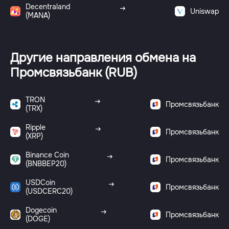
Decentraland
Uniswap
(MANA)
Другие направления обмена на
Промсвязьбанк (RUB)
TRON
Промсвязьбанк
(TRX)
Ripple
Промсвязьбанк
(XRP)
Binance Coin
Промсвязьбанк
(BNBBEP20)
USDCoin
Промсвязьбанк
(USDCERC20)
Dogecoin
Промсвязьбанк
(DOGE)