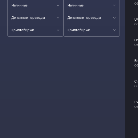
Об
Наличные
Наличные
Денежные переводы
Денежные переводы
U
Об
Криптобиржи
Криптобиржи
O
Об
Б
Об
Cr
Об
E
Об