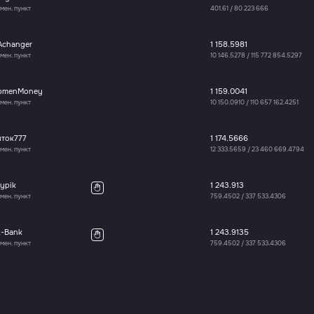
мен. пункт
401.61
/
80 223 666
Achanger
1 158.5981
мен. пункт
10 146.5278
/
115 772 854.5297
bmenMoney
1 159.0041
мен. пункт
10 150.0910
/
110 657 162.4251
иток777
1 174.5666
мен. пункт
12 333.5659
/
23 460 669.4794
ypik
1 243.913
мен. пункт
759.4502
/
337 533.4306
x-Bank
1 243.9135
мен. пункт
759.4502
/
337 533.4306