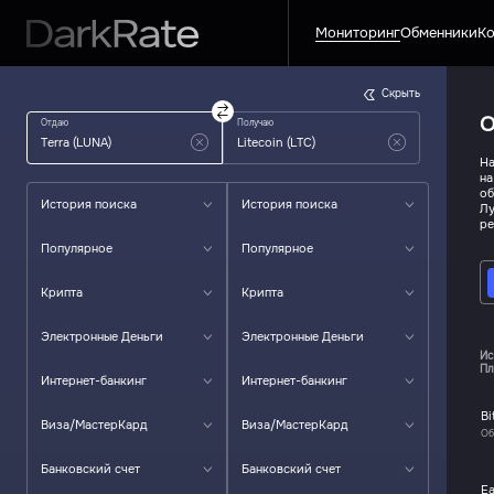
Мониторинг
Обменники
Ко
Скрыть
О
Отдаю
Получаю
На
на
об
История поиска
История поиска
Лу
ре
Популярное
Популярное
Крипта
Крипта
Электронные Деньги
Электронные Деньги
Ис
Пл
Интернет-банкинг
Интернет-банкинг
Bi
Виза/МастерКард
Виза/МастерКард
Об
Банковский счет
Банковский счет
Ea