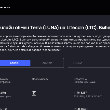
нтакты
нлайн обмен Terra (LUNA) на Litecoin (LTC). Вы
ш сервис мониторинга обменников поможет вам легко и удобно найти подходящий
 Litecoin (LTC). В список включены обменные пункты, отсортированные по выгодно
менник с лучшим курсом обмена. Вы сможете выбрать наиболее подходящее пред
на на Лайткоин. Не забудьте обратить внимание на параметры сделки, такие как
зерв, рейтинг обмена и раздел "особенности".
Отдаю
Получаю
1 LUNA
точник
Особенности
Отдаете
атформа
Лимиты мин-макс
tality
1 148.8237
мен. пункт
525 261.5
/
5 252 615.2847
syBit
1 150.4640