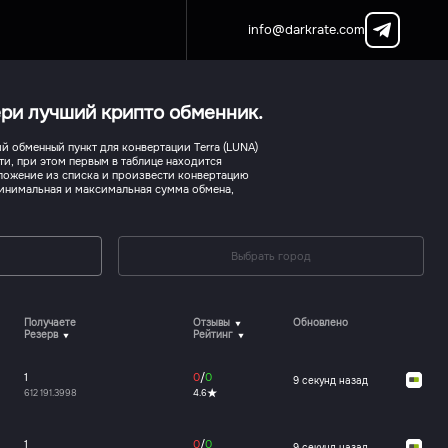
info@darkrate.com
бери лучший крипто обменник.
 обменный пункт для конвертации Terra (LUNA)
сти, при этом первым в таблице находится
ложение из списка и произвести конвертацию
 минимальная и максимальная сумма обмена,
Выбрать город
Получаете
Отзывы
Обновлено
Резерв
Рейтинг
1
0
/
0
9 секунд назад
612 191.3998
4.6
1
0
/
0
9 секунд назад