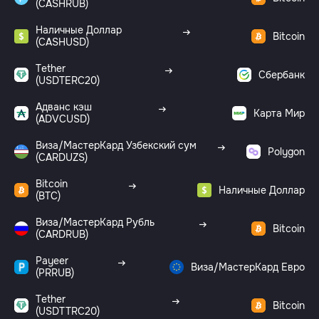
(CASHRUB)
Наличные Доллар
Bitcoin
(CASHUSD)
Tether
Сбербанк
(USDTERC20)
Адванс кэш
Карта Мир
(ADVCUSD)
Виза/МастерКард Узбекский сум
Polygon
(CARDUZS)
Bitcoin
Наличные Доллар
(BTC)
Виза/МастерКард Рубль
Bitcoin
(CARDRUB)
Payeer
Виза/МастерКард Евро
(PRRUB)
Tether
Bitcoin
(USDTTRC20)