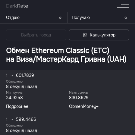
Отдаю
Получаю
Выбрать город
Калькулятор
Обмен Ethereum Classic (ETC)
на Виза/МастерКард Гривна (UAH)
1
601.7839
Обновлено:
9 секунд назад
Мин сумма:
Макс сумма:
24.9258
830.8629
Подробнее
ObmenMoney
1
599.4466
Обновлено:
9 секунд назад