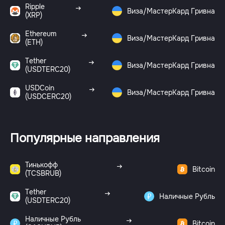
Ripple
Виза/МастерКард Гривна
(XRP)
Ethereum
Виза/МастерКард Гривна
(ETH)
Tether
Виза/МастерКард Гривна
(USDTERC20)
USDCoin
Виза/МастерКард Гривна
(USDCERC20)
Популярные направления
Тинькофф
Bitcoin
(TCSBRUB)
Tether
Наличные Рубль
(USDTERC20)
Наличные Рубль
Bitcoin