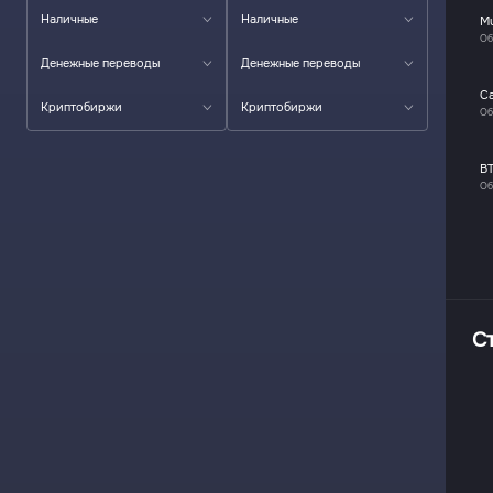
Наличные
Наличные
M
Об
Денежные переводы
Денежные переводы
Ca
Криптобиржи
Криптобиржи
Об
B
Об
С