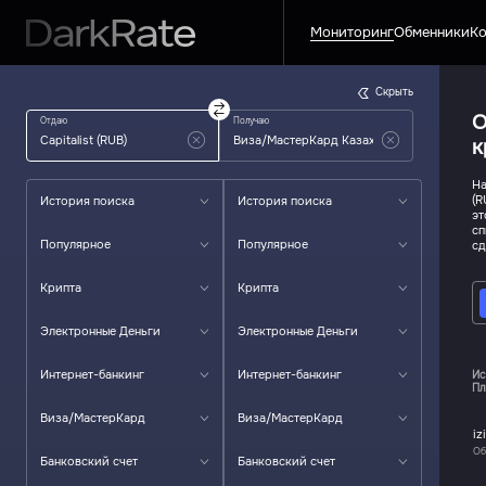
Мониторинг
Обменники
Ко
Скрыть
О
Отдаю
Получаю
к
На
(R
История поиска
История поиска
эт
сп
Популярное
Популярное
сд
Крипта
Крипта
Электронные Деньги
Электронные Деньги
Интернет-банкинг
Интернет-банкинг
Ис
Пл
Виза/МастерКард
Виза/МастерКард
iz
Об
Банковский счет
Банковский счет