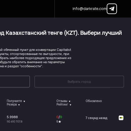
info@darkrate.com
рд Казахстанский тенге (KZT). Выбери лучший
 обменный пункт для конвертации Capitalist
пункты, отсортированные по выгодности, при
ыбрать наиболее подходящее предложение из
абудьте обратить внимание на параметры
на и раздел "особенности".
Выбрать город
Получаете
Отзывы
Обновлено
Резерв
Рейтинг
5.9988
0
/
0
8 секунд назад
110 410 707.8
5