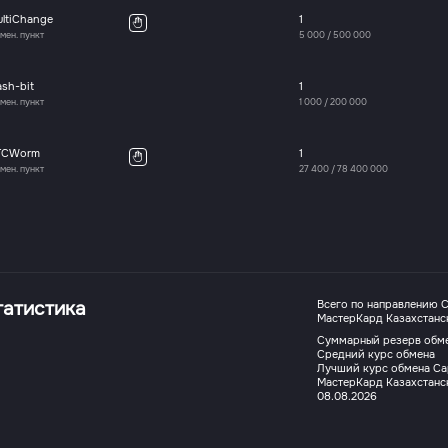
ultiChange
1
мен. пункт
5 000
/
500 000
sh-bit
1
мен. пункт
1 000
/
200 000
TCWorm
1
мен. пункт
27 400
/
78 400 000
татистика
Всего по направлению Ca
МастерКард Казахстанск
Суммарный резерв обм
Средний курс обмена
Лучший курс обмена Capi
МастерКард Казахстанск
08.08.2026