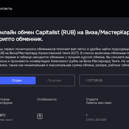
нтакты
нлайн обмен Capitalist (RUB) на Виза/МастерКа
рипто обменник.
ш сервис мониторинга обменников поможет вам легко и удобно найти подходящий
UB) на Виза/МастерКард Казахстанский тенге (KZT). В список включены обменные 
ом первым в таблице находится обменник с лучшим курсом обмена. Вы сможете в
иска и произвести конвертацию Капиталист рубль на Виза Мастеркард Тенге. Не з
елки, такие как минимальная и максимальная сумма обмена, резерв, рейтинг обме
Отдаю
Получаю
1 CPTSRUB
точник
Особенности
Отдаете
атформа
Лимиты мин-макс
iBTC
1
мен. пункт
2 000
/
250 000