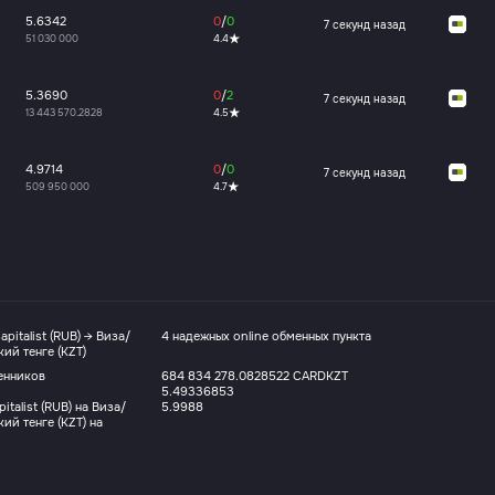
5.6342
0
/
0
8 секунд назад
51 030 000
4.4
5.3690
0
/
2
8 секунд назад
13 443 570.2828
4.5
4.9714
0
/
0
8 секунд назад
509 950 000
4.7
pitalist (RUB) → Виза/
4 надежных online обменных пункта
ий тенге (KZT)
енников
684 834 278.0828522 CARDKZT
5.49336853
talist (RUB) на Виза/
5.9988
ий тенге (KZT) на