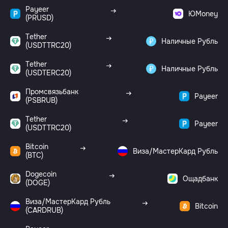
Payeer
ЮMoney
(PRUSD)
Tether
Наличные Рубль
(USDTTRC20)
Tether
Наличные Рубль
(USDTERC20)
Промсвязьбанк
Payeer
(PSBRUB)
Tether
Payeer
(USDTTRC20)
Bitcoin
Виза/МастерКард Рубль
(BTC)
Dogecoin
Ощадбанк
(DOGE)
Виза/МастерКард Рубль
Bitcoin
(CARDRUB)