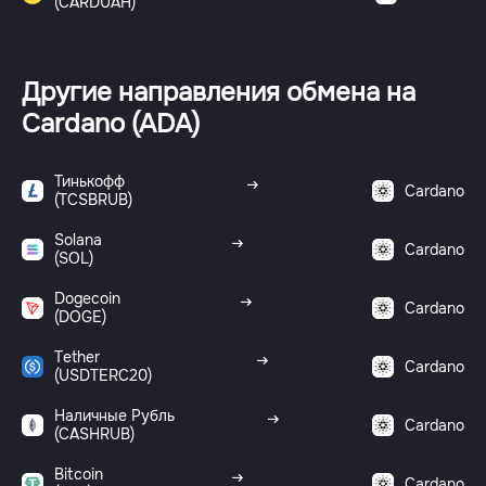
(CARDUAH)
Другие направления обмена на
Cardano (ADA)
Тинькофф
Cardano
(TCSBRUB)
Solana
Cardano
(SOL)
Dogecoin
Cardano
(DOGE)
Tether
Cardano
(USDTERC20)
Наличные Рубль
Cardano
(CASHRUB)
Bitcoin
Cardano