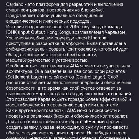
Cardano - это платформа для разработки и выполнения
смарт-контрактов, построенная на блокчейне.
Представляет собой уникальное объединение
академических и инженерных подходов.
История создания началась в 2015 году, когда команда
IOHK (Input Output Hong Kong), возглавляемая Чарльзом
Хоскинсоном, бывшим соучредителем Ethereum,
приступила к разработке платформы. Была поставилена
амбициозная цель - создать криптовалюту, которая будет
обладать высокой степенью безопасности,
масштабируемостью и устойчивостью.
Особенностью криптовалюты ADA является ее уникальная
архитектура. Она разделена на два слоя: слой расчетов
(Settlement Layer) и слой счетов (Control Layer). Слой
расчетов отвечает за выполнение операций и обеспечение
безопасности, в то время как слой счетов отвечает за
выполнение смарт-контрактов и других сложных операций.
Это позволяет Кардано быть гораздо более эффективной и
масштабируемой по сравнению с другими валютами.
Как и другие криптовалюты, ADA можно приобрести и
продать на различных биржах и обменниках криптовалют.
Для этого вам потребуется выбрать обменный сервис,
создать заявку, указав необходимую сумму и произвести
обмен, следую инструкциям сервиса. Не забудьте перед
обменом убедиться в надежности сервиса. С отзывами на