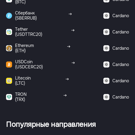
(BTC)
Сбербанк
Cardano
(SBERRUB)
Tether
Cardano
(USDTTRC20)
Ethereum
Cardano
(ETH)
USDCoin
Cardano
(USDCERC20)
Litecoin
Cardano
(LTC)
TRON
Cardano
(TRX)
Популярные направления