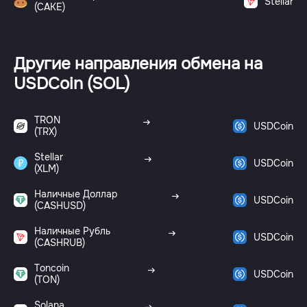
Stellar
(CAKE)
Другие направления обмена на
USDCoin (SOL)
TRON
USDCoin
(TRX)
Stellar
USDCoin
(XLM)
Наличные Доллар
USDCoin
(CASHUSD)
Наличные Рубль
USDCoin
(CASHRUB)
Toncoin
USDCoin
(TON)
Solana