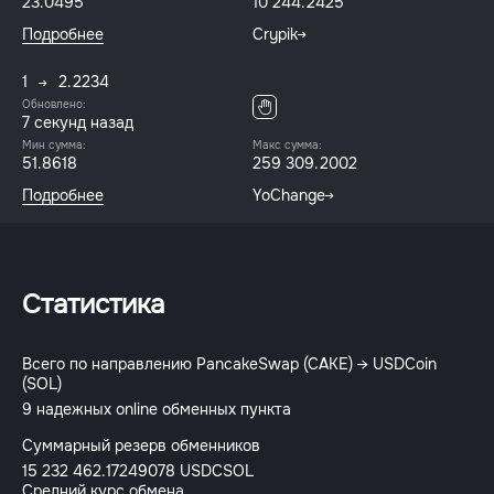
23.0495
10 244.2425
Подробнее
Crypik
1
2.2234
Обновлено:
8 секунд назад
Мин сумма:
Макс сумма:
51.8618
259 309.2002
Подробнее
YoChange
Статистика
Всего по направлению PancakeSwap (CAKE) → USDCoin
(SOL)
9 надежных online обменных пункта
Суммарный резерв обменников
15 232 462.17249078 USDCSOL
Средний курс обмена