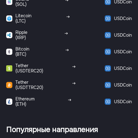
USDCoin
(SOL)
Litecoin
USDCoin
(LTC)
Ripple
USDCoin
(XRP)
Bitcoin
USDCoin
(BTC)
Tether
USDCoin
(USDTERC20)
Tether
USDCoin
(USDTTRC20)
Ethereum
USDCoin
(ETH)
Популярные направления