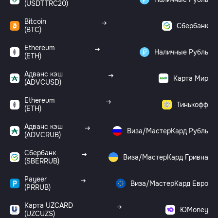
(USDTTRC20)
Bitcoin
Сбербанк
(BTC)
Ethereum
Наличные Рубль
(ETH)
Адванс кэш
Карта Мир
(ADVCUSD)
Ethereum
Тинькофф
(ETH)
Адванс кэш
Виза/МастерКард Рубль
(ADVCRUB)
Сбербанк
Виза/МастерКард Гривна
(SBERRUB)
Payeer
Виза/МастерКард Евро
(PRRUB)
Карта UZCARD
ЮMoney
(UZCUZS)