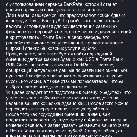
с использованием сервиса DarkRate, который станет
вашим надежным помощником в этом вопросе.
Для начала, разберемся, что представляют собой Адванс
кэш юсд и Почта Банк руб. Первый — это электронная
валюта, используемая для осуществления различных
финансовых операций в сети, в том числе и для инвестиций
в криптовалюты. Почта Банк, в свою очередь, это
российское финансовое учреждение, предоставляющее
широкий спектр банковских услуг в рублях.
Прежде всего, вам потребуется найти подходящий
обменник для транзакции Адванс кэш USD в Почта Банк
RUB. Здесь на помощь приходит DarkRate — сервис,
собирающий актуальные данные по различным обменным
пунктам. Платформа позволяет анализировать текущие
курсы, комиссии, а также отзывы пользователей, чтобы
выбрать самое выгодное предложение.
🚀 Далее следует этап подготовки к обмену. Убедитесь, что
у вас есть все необходимые реквизиты и средства на
балансе вашего кошелька Адванс кэш. После этого можно
переходить непосредственно к процессу обмена.
После того как подходящий обменник найден, вам
предстоит перевести нужную сумму в Адванс кэш юсд на
кошелек сервиса, а затем указать реквизиты вашего счета
в Почта Банке для получения рублей. Следует обращать
внимание на минимальную и максимальную суммы