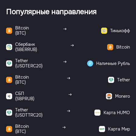
Популярные направления
Bitcoin
Тинькофф
(BTC)
Сбербанк
Bitcoin
(SBERRUB)
Tether
Наличные Рубль
(USDTERC20)
Bitcoin
Tether
(BTC)
СБП
Monero
(SBPRUB)
Tether
Карта HUMO
(USDTTRC20)
Bitcoin
Карта Мир
(BTC)