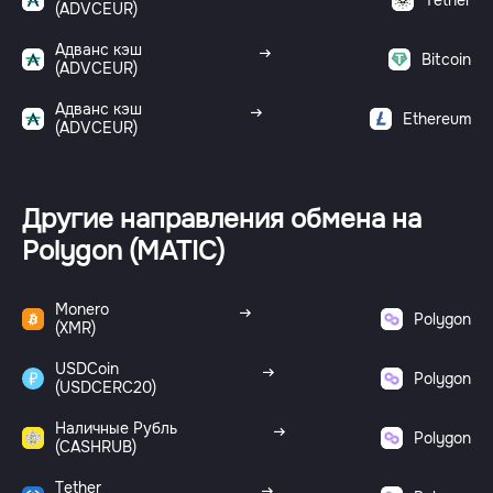
(ADVCEUR)
Адванс кэш
Bitcoin
(ADVCEUR)
Адванс кэш
Ethereum
(ADVCEUR)
Другие направления обмена на
Polygon (MATIC)
Monero
Polygon
(XMR)
USDCoin
Polygon
(USDCERC20)
Наличные Рубль
Polygon
(CASHRUB)
Tether