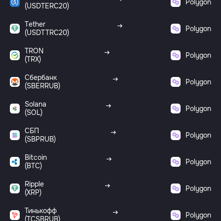
Polygon
(USDTERC20)
Tether
Polygon
(USDTTRC20)
TRON
Polygon
(TRX)
Сбербанк
Polygon
(SBERRUB)
Solana
Polygon
(SOL)
СБП
Polygon
(SBPRUB)
Bitcoin
Polygon
(BTC)
Ripple
Polygon
(XRP)
Тинькофф
Polygon
(TCSBRUB)