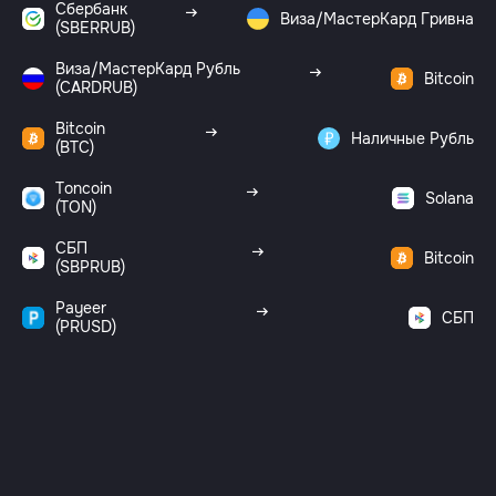
Сбербанк
Виза/МастерКард Гривна
(SBERRUB)
Виза/МастерКард Рубль
Bitcoin
(CARDRUB)
Bitcoin
Наличные Рубль
(BTC)
Toncoin
Solana
(TON)
СБП
Bitcoin
(SBPRUB)
Payeer
СБП
(PRUSD)