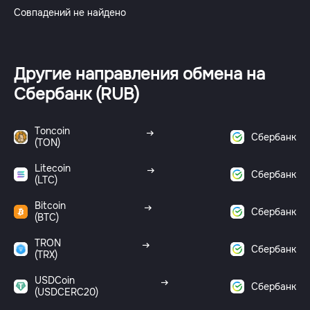
Совпадений не найдено
Другие направления обмена на
Сбербанк (RUB)
Toncoin
Сбербанк
(TON)
Litecoin
Сбербанк
(LTC)
Bitcoin
Сбербанк
(BTC)
TRON
Сбербанк
(TRX)
USDCoin
Сбербанк
(USDCERC20)