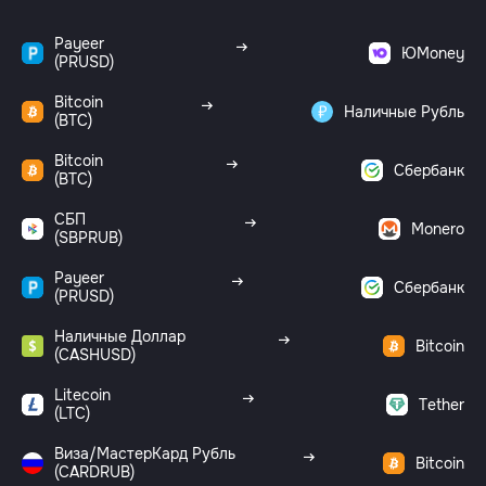
Payeer
ЮMoney
(PRUSD)
Bitcoin
Наличные Рубль
(BTC)
Bitcoin
Сбербанк
(BTC)
СБП
Monero
(SBPRUB)
Payeer
Сбербанк
(PRUSD)
Наличные Доллар
Bitcoin
(CASHUSD)
Litecoin
Tether
(LTC)
Виза/МастерКард Рубль
Bitcoin
(CARDRUB)