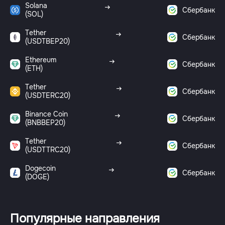
Solana
Сбербанк
(SOL)
Tether
Сбербанк
(USDTBEP20)
Ethereum
Сбербанк
(ETH)
Tether
Сбербанк
(USDTERC20)
Binance Coin
Сбербанк
(BNBBEP20)
Tether
Сбербанк
(USDTTRC20)
Dogecoin
Сбербанк
(DOGE)
Популярные направления