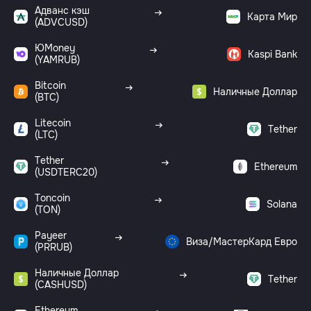
Адванс кэш
Карта Мир
(ADVCUSD)
ЮMoney
Kaspi Bank
(YAMRUB)
Bitcoin
Наличные Доллар
(BTC)
Litecoin
Tether
(LTC)
Tether
Ethereum
(USDTERC20)
Toncoin
Solana
(TON)
Payeer
Виза/МастерКард Евро
(PRRUB)
Наличные Доллар
Tether
(CASHUSD)
Ethereum