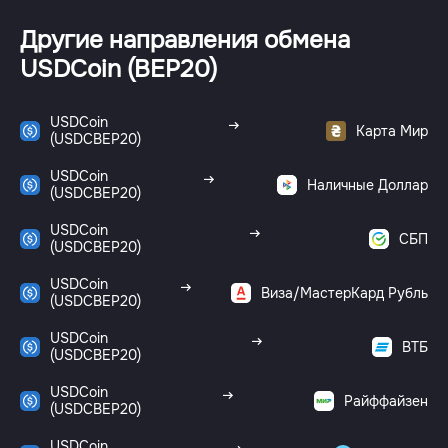
Другие направления обмена
USDCoin (BEP20)
USDCoin
Карта Мир
(USDCBEP20)
USDCoin
Наличные Доллар
(USDCBEP20)
USDCoin
СБП
(USDCBEP20)
USDCoin
Виза/МастерКард Рубль
(USDCBEP20)
USDCoin
ВТБ
(USDCBEP20)
USDCoin
Райффайзен
(USDCBEP20)
USDCoin