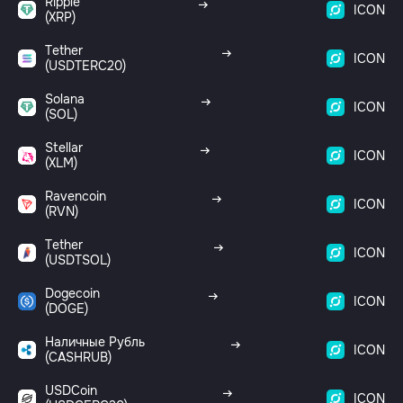
Ripple
ICON
(XRP)
Tether
ICON
(USDTERC20)
Solana
ICON
(SOL)
Stellar
ICON
(XLM)
Ravencoin
ICON
(RVN)
Tether
ICON
(USDTSOL)
Dogecoin
ICON
(DOGE)
Наличные Рубль
ICON
(CASHRUB)
USDCoin
ICON