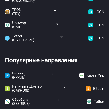
(USDCERC20)
TRON
ICON
(TRX)
Uniswap
ICON
(UNI)
Tether
ICON
(USDTTRC20)
Популярные направления
Payeer
Карта Мир
(PRRUB)
Наличные Доллар
Bitcoin
(CASHUSD)
Сбербанк
Tether
(SBERRUB)