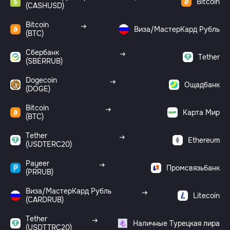
Bitcoin
(CASHUSD)
Bitcoin
Виза/МастерКард Рубль
(BTC)
Сбербанк
Tether
(SBERRUB)
Dogecoin
Ощадбанк
(DOGE)
Bitcoin
Карта Мир
(BTC)
Tether
Ethereum
(USDTERC20)
Payeer
Промсвязьбанк
(PRRUB)
Виза/МастерКард Рубль
Litecoin
(CARDRUB)
Tether
Наличные Турецкая лира
(USDTTRC20)