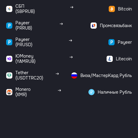
СБП
Bitcoin
(SBPRUB)
Payeer
Промсвязьбанк
(PRRUB)
Payeer
Payeer
(PRUSD)
ЮMoney
Litecoin
(YAMRUB)
Tether
Виза/МастерКард Рубль
(USDTTRC20)
Monero
Наличные Рубль
(XMR)