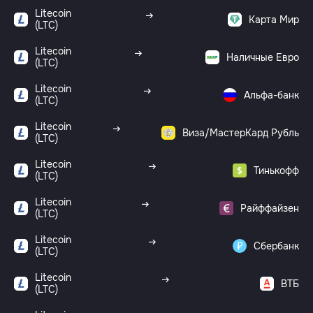
Litecoin
Карта Мир
(LTC)
Litecoin
Наличные Евро
(LTC)
Litecoin
Альфа-банк
(LTC)
Litecoin
Виза/МастерКард Рубль
(LTC)
Litecoin
Тинькофф
(LTC)
Litecoin
Райффайзен
(LTC)
Litecoin
Сбербанк
(LTC)
Litecoin
ВТБ
(LTC)