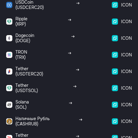
USDCoin
ICON
(USDCERC20)
Ripple
ICON
(XRP)
Dogecoin
ICON
(DOGE)
TRON
ICON
(TRX)
Tether
ICON
(USDTERC20)
Tether
ICON
(USDTSOL)
Solana
ICON
(SOL)
Наличные Рубль
ICON
(CASHRUB)
Tether
ICON