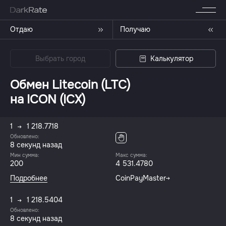
Отдаю
Получаю
Выбрать город
Калькулятор
Обмен Litecoin (LTC)
на ICON (ICX)
1
1 218.7718
Обновлено:
9 секунд назад
Мин сумма:
Макс сумма:
200
4 531.4780
Подробнее
CoinPayMaster
1
1 218.5404
Обновлено:
9 секунд назад